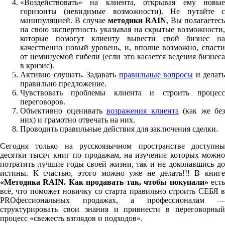
«Воздействовать» на клиента, открывая ему новые
горизонты (невидимые возможности). Не путайте с
манипуляцией. В случае
методики
RAIN
, Вы полагаетесь
на свою экспертность указывая на скрытые возможности,
которые помогут клиенту вывести свой бизнес на
качественно новый уровень, и, вполне возможно, спасти
от неминуемой гибели (если это касается ведения бизнеса
в кризис).
Активно слушать. Задавать
правильные вопросы
и делать
правильно предложение.
Чувствовать проблемы клиента и строить процесс
переговоров.
Объективно оценивать
возражения клиента
(как же без
них) и грамотно отвечать на них.
Проводить правильные действия для заключения сделки.
Сегодня только на русскоязычном пространстве доступны
десятки тысяч книг по продажам, на изучение которых можно
потратить лучшие годы своей жизни, так и не докопавшись до
истины. К счастью, этого можно уже не делать!!! В книге
«Методика
RAIN. Как продавать так, чтобы покупали»
ест
всё, что поможет новичку со старта правильно строить СЕБЯ в
PROфессиональных продажах, а профессионалам —
структурировать свои знания и привнести в переговорный
процесс «свежесть взглядов и подходов».