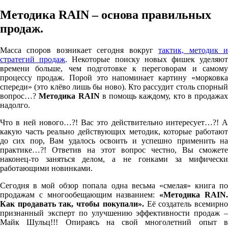
Методика RAIN – основа правильных
продаж.
Масса споров возникает сегодня вокруг
тактик, методик 
стратегий продаж
. Некоторые поиску новых фишек уделяю
времени больше, чем подготовке к переговорам и самому
процессу продаж. Порой это напоминает картину «морковка
спереди» (это клёво лишь бы ново). Кто рассудит столь спорный
вопрос…?
Методика
RAIN
в помощь каждому, кто в продажах
надолго.
Что в ней нового…?! Вас это действительно интересует…?! А
какую часть реально действующих методик, которые работают
до сих пор, Вам удалось освоить и успешно применить на
практике…?! Ответив на этот вопрос честно, Вы сможете
наконец-то заняться делом, а не гонками за мифически
работающими новинками.
Сегодня в мой обзор попала одна весьма «смелая» книга по
продажам с многообещающим названием:
«Методика
RAIN
Как продавать так, чтобы покупали».
Её создатель всемирн
признанный эксперт по улучшению эффективности продаж –
Майк Шульц!!! Опираясь на свой многолетний опыт в