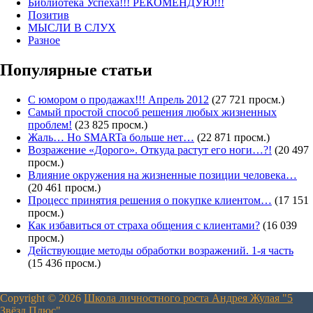
Библиотека Успеха!!! РЕКОМЕНДУЮ!!!
Позитив
МЫСЛИ В СЛУХ
Разное
Популярные статьи
С юмором о продажах!!! Апрель 2012
(27 721 просм.)
Самый простой способ решения любых жизненных
проблем!
(23 825 просм.)
Жаль… Но SMARTa больше нет…
(22 871 просм.)
Возражение «Дорого». Откуда растут его ноги…?!
(20 497
просм.)
Влияние окружения на жизненные позиции человека…
(20 461 просм.)
Процесс принятия решения о покупке клиентом…
(17 151
просм.)
Как избавиться от страха общения с клиентами?
(16 039
просм.)
Действующие методы обработки возражений. 1-я часть
(15 436 просм.)
Copyright © 2026
Школа личностного роста Андрея Жулая "5
Звёзд Плюс"
.