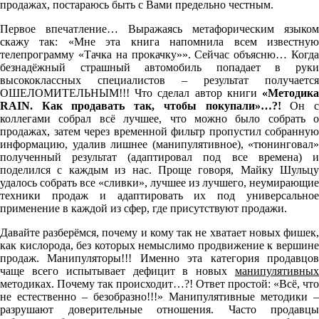
продажах, постараюсь быть с Вами предельно честным.
Первое впечатление… Выражаясь метафорическим языком
скажу так: «Мне эта книга напомнила всем известную
телепрограмму «Тачка на прокачку»». Сейчас объясню… Когда
безнадёжный страшный автомобиль попадает в руки
высококлассных специалистов – результат получается
ОШЕЛОМИТЕЛЬНЫМ!!! Что сделал автор книги
«Методика
RAIN. Как продавать так, чтобы покупали»…?!
Он 
коллегами собрал всё лучшее, что можно было собрать о
продажах, затем через временной фильтр пропустил собранную
информацию, удалив лишнее (манипулятивное), «тюнинговал»
полученный результат (адаптировал под все времена) и
поделился с каждым из нас. Проще говоря, Майку Шульцу
удалось собрать все «сливки», лучшее из лучшего, неумирающие
техники продаж и адаптировать их под универсальное
применение в каждой из сфер, где присутствуют продажи.
Давайте разберёмся, почему и кому так не хватает новых фишек,
как кислорода, без которых немыслимо продвижение к вершине
продаж. Манипуляторы!!! Именно эта категория продавцов
чаще всего испытывает дефицит в новых
манипулятивных
методиках. Почему так происходит…?! Ответ простой: «Всё, что
не естественно – безобразно!!!» Манипулятивные методики –
разрушают доверительные отношения. Часто продавцы