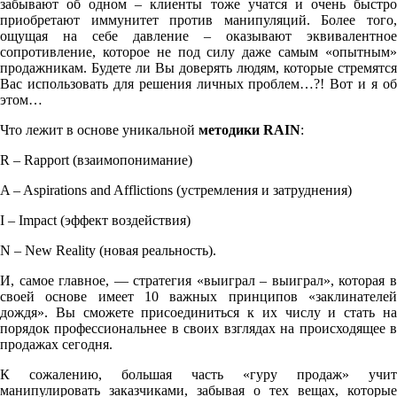
забывают об одном – клиенты тоже учатся и очень быстро
приобретают иммунитет против манипуляций. Более того,
ощущая на себе давление – оказывают эквивалентное
сопротивление, которое не под силу даже самым «опытным»
продажникам. Будете ли Вы доверять людям, которые стремятся
Вас использовать для решения личных проблем…?! Вот и я об
этом…
Что лежит в основе уникальной
методики
RAIN
:
R – Rapport (взаимопонимание)
A – Aspirations and Afflictions (устремления и затруднения)
I – Impact (эффект воздействия)
N – New Reality (новая реальность).
И, самое главное, — стратегия «выиграл – выиграл», которая в
своей основе имеет 10 важных принципов «заклинателей
дождя». Вы сможете присоединиться к их числу и стать на
порядок профессиональнее в своих взглядах на происходящее в
продажах сегодня.
К сожалению, большая часть «гуру продаж» учит
манипулировать заказчиками, забывая о тех вещах, которые