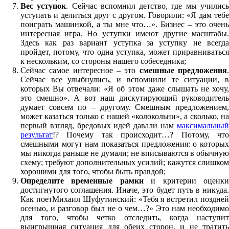
Вес уступок
. Сейчас вспомнил детство, где мы училис
уступать и делиться друг с другом. Говорили: «Я дам тебе
поиграть машинкой, а ты мне что…». Бизнес – это очень
интересная игра. Но уступки имеют другие масштабы.
Здесь как раз вариант уступка за уступку не всегда
пройдет, потому, что одна уступка, может приравниваться
к нескольким, со стороны нашего собеседника;
Сейчас самое интересное – это
смешные предложения
Сейчас все улыбнулись, и вспомнили те ситуации, в
которых Вы отвечали: «Я об этом даже слышать не хочу,
это смешно». А вот наш дискутирующий руководитель
думает совсем по – другому. Смешным предложением,
может казаться только с нашей «колокольни», а сколько, на
первый взгляд, бредовых идей давали нам
максимальный
результат
!? Почему так происходит…? Потому, что
смешными могут нам показаться предложения: о которых
мы никогда раньше не думали; не вписываются в обычную
схему; требуют дополнительных усилий; кажутся слишком
хорошими для того, чтобы быть правдой;
Определите временные рамки
и критерии оценк
достигнутого соглашения. Иначе, это будет путь в никуда.
Как поетМихаил Шуфутинский: «Тебя я встретил поздней
осенью, и разговор был не о чем…?» Это нам необходимо
для того, чтобы четко отследить, когда наступит
выигрышная ситуация для обеих сторон, и не тратить