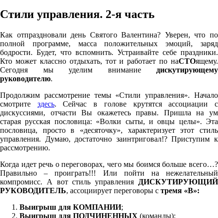
Стили управления. 2-я часть
Как отпраздновали день Святого Валентина? Уверен, что по
полной программе, масса положительных эмоций, заряд
бодрости. Будет, что вспомнить. Устраивайте себе праздники.
Кто может классно отдыхать, тот и работает по на
СТО
ящему.
Сегодня мы уделим внимание
дискутирующему
руководителю
.
Продолжим рассмотрение темы «Стили управления». Начало
смотрите
здесь
. Сейчас в голове крутятся ассоциации 
дискуссиями, отчасти Вы окажетесь правы. Пришла на ум
старая русская пословица: «Волки сыты, и овцы целы». Эта
пословица, просто в «десяточку», характеризует этот стиль
управления. Думаю, достаточно заинтриговал!? Приступим к
рассмотрению.
Когда идет речь о переговорах, чего мы боимся больше всего…?
Правильно – проиграть!!! Или пойти на нежелательный
компромисс. А вот стиль управления
ДИСКУТИРУЮЩИЙ
РУКОВОДИТЕЛЬ
, ассоциирует переговоры с
тремя «В»:
Выигрыш для КОМПАНИИ
;
Выигрыш для ПОДЧИНЕННЫХ
(команды);