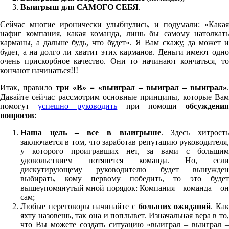
Выигрыш для САМОГО СЕБЯ
.
Сейчас многие иронически улыбнулись, и подумали: «Какая
нафиг компания, какая команда, лишь бы самому натолкать
карманы, а дальше будь, что будет». Я Вам скажу, да может и
будет, а на долго ли хватит этих карманов. Деньги имеют одно
очень прискорбное качество. Они то начинают кончаться, то
кончают начинаться!!!
Итак, правило
три «В» = «выиграл – выиграл – выиграл»
.
Давайте сейчас рассмотрим основные принципы, которые Вам
помогут
успешно руководить
при помощи
обсуждени
вопросов
:
Наша цель – все в выигрыше
. Здесь хитрост
заключается в том, что заработав репутацию руководителя,
у которого проигравших нет, за вами с большим
удовольствием потянется команда. Но, если
дискутирующему руководителю будет вынужден
выбирать, кому первому победить, то это будет
вышеупомянутый мной порядок: Компания – команда – он
сам;
Любые переговоры начинайте с
больших ожиданий
. Ка
яхту назовешь, так она и поплывет. Изначальная вера в то,
что Вы можете создать ситуацию «выиграл – выиграл –