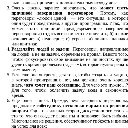
выиграл» — приведет к положительному исходу дела.
Очень важно, заранее определить,
что может стать
причиной завершения переговоров
. Потому, как
переговоры «любой ценой» — это ситуация, в которой
один будет победителем, а другой проигравшим. Итак, что
может стать причиной преждевременного завершения
переговоров: а) отдать все и ничего не получить; б) плохое
отношение; в) недоверие; г) угрозы; д) личные нападки
или критика;
Разделяйте людей и задачи
. Переговоры, направленны
на людей, а не на задачи, обречены на провал. Вместо того,
чтобы фокусировать свое внимание на личностях, лучше
уделить время проблемам (задачам), которые нужно решать
всем вместе;
Есть еще она хитрость, для того, чтобы создать ситуацию,
в которой проигравших нет, мы должны очень хорошо
знать,
чего хочет наш собеседник
. Для чего это нужно…?
Для того, чтобы облегчить задачу всем и сэкономить
время.
Еще одна фишка. Прежде, чем завершить переговоры,
предложите
собеседнику несколько вариантов решения
вопроса
. Одна из сильных сторон дискуссионного стиля –
это то, что он создает варианты и позволяет быть гибким.
Многоплановые решения, обеспечивают гибкость и шансы
на успех для всех;