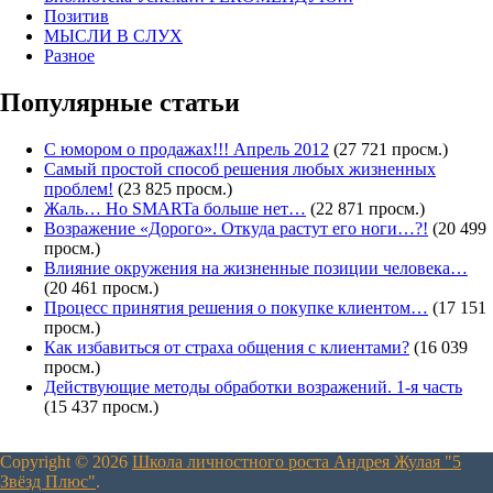
Позитив
МЫСЛИ В СЛУХ
Разное
Популярные статьи
С юмором о продажах!!! Апрель 2012
(27 721 просм.)
Самый простой способ решения любых жизненных
проблем!
(23 825 просм.)
Жаль… Но SMARTa больше нет…
(22 871 просм.)
Возражение «Дорого». Откуда растут его ноги…?!
(20 499
просм.)
Влияние окружения на жизненные позиции человека…
(20 461 просм.)
Процесс принятия решения о покупке клиентом…
(17 151
просм.)
Как избавиться от страха общения с клиентами?
(16 039
просм.)
Действующие методы обработки возражений. 1-я часть
(15 437 просм.)
Copyright © 2026
Школа личностного роста Андрея Жулая "5
Звёзд Плюс"
.