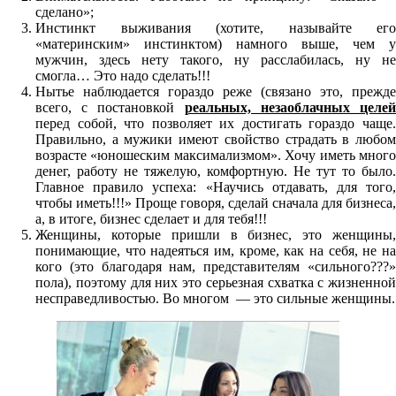
сделано»;
Инстинкт выживания (хотите, называйте его
«материнским» инстинктом) намного выше, чем у
мужчин, здесь нету такого, ну расслабилась, ну не
смогла… Это надо сделать!!!
Нытье наблюдается гораздо реже (связано это, прежде
всего, с постановкой
реальных, незаоблачных целе
перед собой, что позволяет их достигать гораздо чаще.
Правильно, а мужики имеют свойство страдать в любом
возрасте «юношеским максимализмом». Хочу иметь много
денег, работу не тяжелую, комфортную. Не тут то было.
Главное правило успеха: «Научись отдавать, для того,
чтобы иметь!!!» Проще говоря, сделай сначала для бизнеса,
а, в итоге, бизнес сделает и для тебя!!!
Женщины, которые пришли в бизнес, это женщины,
понимающие, что надеяться им, кроме, как на себя, не на
кого (это благодаря нам, представителям «сильного???»
пола), поэтому для них это серьезная схватка с жизненной
несправедливостью. Во многом — это сильные женщины.