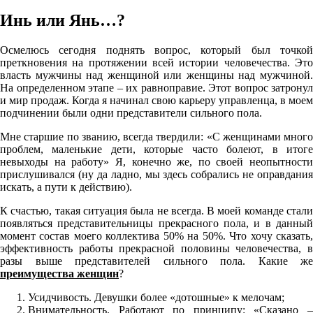
Инь или Янь…?
Осмелюсь сегодня поднять вопрос, который был точкой
преткновения на протяжении всей истории человечества. Это
власть мужчины над женщиной или женщины над мужчиной.
На определенном этапе – их равноправие. Этот вопрос затронул
и мир продаж. Когда я начинал свою карьеру управленца, в моем
подчинении были одни представители сильного пола.
Мне старшие по званию, всегда твердили: «С женщинами много
проблем, маленькие дети, которые часто болеют, в итоге
невыходы на работу» Я, конечно же, по своей неопытности
прислушивался (ну да ладно, мы здесь собрались не оправдания
искать, а пути к действию).
К счастью, такая ситуация была не всегда. В моей команде стали
появляться представительницы прекрасного пола, и в данный
момент состав моего коллектива 50% на 50%. Что хочу сказать,
эффективность работы прекрасной половины человечества, в
разы выше представителей сильного пола. Какие же
преимущества женщин
?
Усидчивость. Девушки более «дотошные» к мелочам;
Внимательность. Работают по принципу: «Сказано –