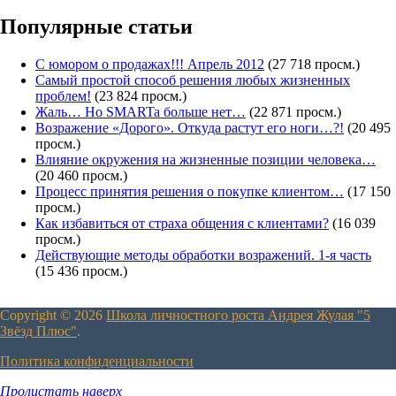
Популярные статьи
С юмором о продажах!!! Апрель 2012
(27 718 просм.)
Самый простой способ решения любых жизненных
проблем!
(23 824 просм.)
Жаль… Но SMARTa больше нет…
(22 871 просм.)
Возражение «Дорого». Откуда растут его ноги…?!
(20 495
просм.)
Влияние окружения на жизненные позиции человека…
(20 460 просм.)
Процесс принятия решения о покупке клиентом…
(17 150
просм.)
Как избавиться от страха общения с клиентами?
(16 039
просм.)
Действующие методы обработки возражений. 1-я часть
(15 436 просм.)
Copyright © 2026
Школа личностного роста Андрея Жулая "5
Звёзд Плюс"
.
Политика конфиденциальности
Пролистать наверх