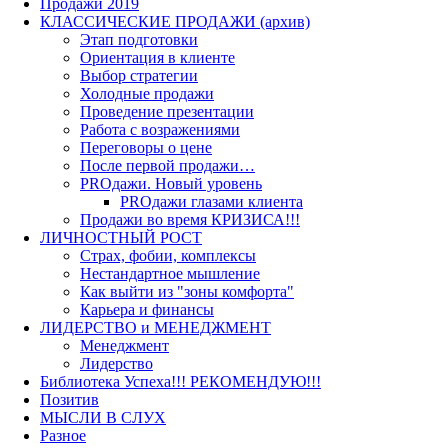
Продажи 2019
КЛАССИЧЕСКИЕ ПРОДАЖИ (архив)
Этап подготовки
Ориентация в клиенте
Выбор стратегии
Холодные продажи
Проведение презентации
Работа с возражениями
Переговоры о цене
После первой продажи…
PROдажи. Новый уровень
PROдажи глазами клиента
Продажи во время КРИЗИСА!!!
ЛИЧНОСТНЫЙ РОСТ
Страх, фобии, комплексы
Нестандартное мышление
Как выйти из "зоны комфорта"
Карьера и финансы
ЛИДЕРСТВО и МЕНЕДЖМЕНТ
Менеджмент
Лидерство
Библиотека Успеха!!! РЕКОМЕНДУЮ!!!
Позитив
МЫСЛИ В СЛУХ
Разное