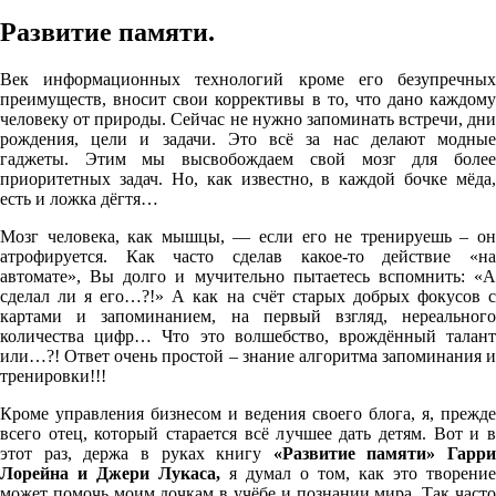
Развитие памяти.
Век информационных технологий кроме его безупречных
преимуществ, вносит свои коррективы в то, что дано каждому
человеку от природы. Сейчас не нужно запоминать встречи, дни
рождения, цели и задачи. Это всё за нас делают модные
гаджеты. Этим мы высвобождаем свой мозг для более
приоритетных задач. Но, как известно, в каждой бочке мёда,
есть и ложка дёгтя…
Мозг человека, как мышцы, — если его не тренируешь – он
атрофируется. Как часто сделав какое-то действие «на
автомате», Вы долго и мучительно пытаетесь вспомнить: «А
сделал ли я его…?!» А как на счёт старых добрых фокусов с
картами и запоминанием, на первый взгляд, нереального
количества цифр… Что это волшебство, врождённый талант
или…?! Ответ очень простой – знание алгоритма запоминания и
тренировки!!!
Кроме управления бизнесом и ведения своего блога, я, прежде
всего отец, который старается всё лучшее дать детям. Вот и в
этот раз, держа в руках книгу
«Развитие памяти» Гарри
Лорейна и Джери Лукаса,
я думал о том, как это творение
может помочь моим дочкам в учёбе и познании мира. Так часто