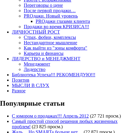
Переговоры о цене
После первой продажи…
PROдажи. Новый уровень
PROдажи глазами клиента
Продажи во время КРИЗИСА!!!
ЛИЧНОСТНЫЙ РОСТ
Страх, фобии, комплексы
Нестандартное мышление
Как выйти из "зоны комфорта"
Карьера и финансы
ЛИДЕРСТВО и МЕНЕДЖМЕНТ
Менеджмент
Лидерство
Библиотека Успеха!!! РЕКОМЕНДУЮ!!!
Позитив
МЫСЛИ В СЛУХ
Разное
Популярные статьи
С юмором о продажах!!! Апрель 2012
(27 721 просм.)
Самый простой способ решения любых жизненных
проблем!
(23 825 просм.)
Жаль… Но SMARTa больше нет…
(22 871 просм.)