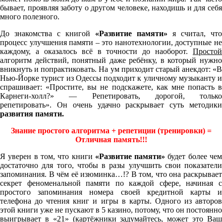
бывает, проявляя заботу о другом человеке, находишь и для себя
много полезного.
До знакомства с книгой
«Развитие памяти»
я считал, что
процесс улучшения памяти – это нанотехнологии, доступные не
каждому, а оказалось всё в точности до наоборот.
Простой
алгоритм действий, понятный даже ребёнку, в который нужно
вникнуть и попрактиковать. На ум приходит старый анекдот: «В
Нью-Йорке турист из Одессы подходит к уличному музыканту и
спрашивает: «Простите, вы не подскажете, как мне попасть в
Карнеги-холл?» — Репетировать, дорогой, только
репетировать». Он очень удачно раскрывает суть методики
развития памяти.
Знание простого алгоритма + репетиции (тренировки) =
Отличная память!!!
Я уверен в том, что книги
«Развитие памяти»
будет более че
достаточно для того, чтобы в разы улучшить свои показатели
запоминания. В чём её изюминка…!? В том, что она раскрывает
секрет феноменальной памяти по каждой сфере, начиная с
простого запоминания номера своей кредитной карты и
телефона до чтения книг и игры в карты. Одного из авторов
этой книги уже не пускают в 5 казино, потому, что он постоянно
выигрывает в «21» (картёжники задумайтесь, может это Ваш