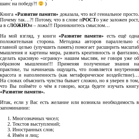
шанс на победу?!
)
Книга
«Развитие памяти»
доказала, что всё гениальное просто
Почему так…?! Потому, что в слове п
РОСТ
о уже заложен рост
а в с
ЛОЖНО
м – ложь!!! Проникнитесь смыслом…
На мой взгляд, у книги
«Развитие памяти»
есть ещё одн
положительная сторона. Методика авторов параллельно с
главной целью (улучшить память) помогает расширить масштаб
мышления и картины мира, развить креативность и фантазию,
сделать красивую «огранку» нашим мыслям, не говоря уже об
образном мышлении!!! Применяя полученные знания на
практике, ты начинаешь ощущать, что появляется внутренняя
красота и наполненность (как метафорическое воздействие)…
На словах объяснить чувства бывает сложно, но я уверен в том,
что Вы поймёте о чём я говорю, когда будете изучать книгу
«Развитие памяти».
Итак, если у Вас есть желание или возникла необходимость в
запоминании:
Многозначных чисел;
Текстов выступлений;
Иностранных слов;
Имён и лиц;