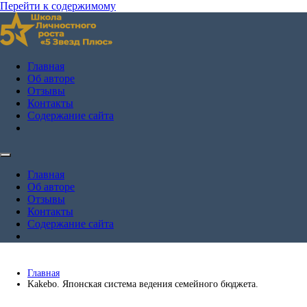
Перейти к содержимому
Школа личностного роста Андрея Жулая "5 Звёзд Плюс"
Андрей Жулай — личный блог
Главная
Об авторе
Отзывы
Контакты
Содержание сайта
Главная
Об авторе
Отзывы
Контакты
Содержание сайта
Главная
Kakebo. Японская система ведения семейного бюджета.