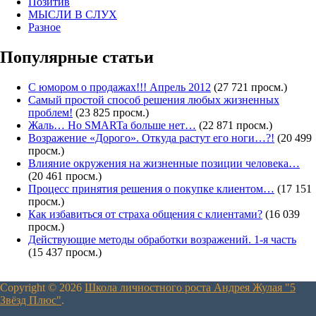
Позитив
МЫСЛИ В СЛУХ
Разное
Популярные статьи
С юмором о продажах!!! Апрель 2012
(27 721 просм.)
Самый простой способ решения любых жизненных
проблем!
(23 825 просм.)
Жаль… Но SMARTa больше нет…
(22 871 просм.)
Возражение «Дорого». Откуда растут его ноги…?!
(20 499
просм.)
Влияние окружения на жизненные позиции человека…
(20 461 просм.)
Процесс принятия решения о покупке клиентом…
(17 151
просм.)
Как избавиться от страха общения с клиентами?
(16 039
просм.)
Действующие методы обработки возражений. 1-я часть
(15 437 просм.)
Copyright © 2026
Школа личностного роста Андрея Жулая "5
Звёзд Плюс"
.