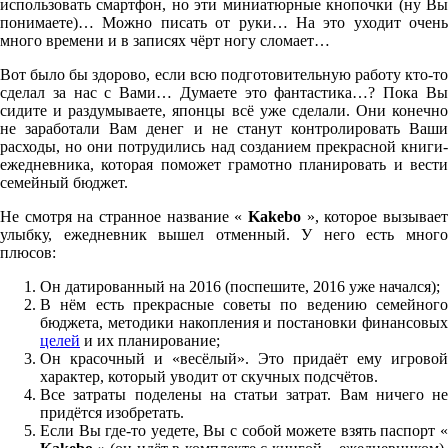
использовать смартфон, но эти миниатюрные кнопочки (ну Вы
понимаете)… Можно писать от руки… На это уходит очень
много времени и в записях чёрт ногу сломает…
Вот было бы здорово, если всю подготовительную работу кто-то
сделал за нас с Вами… Думаете это фантастика…? Пока Вы
сидите и раздумываете, японцы всё уже сделали. Они конечно
не заработали Вам денег и не станут контролировать Ваши
расходы, но они потрудились над созданием прекрасной книги-
ежедневника, которая поможет грамотно планировать и вести
семейный бюджет.
Не смотря на странное название «
Kakebo
», которое вызывае
улыбку, ежедневник вышел отменный. У него есть много
плюсов:
Он датированный на 2016 (поспешите, 2016 уже начался);
В нём есть прекрасные советы по ведению семейного
бюджета, методики накопления и постановки финансовых
целей
и их планирование;
Он красочный и «весёлый». Это придаёт ему игровой
характер, который уводит от скучных подсчётов.
Все затраты поделены на статьи затрат. Вам ничего не
придётся изобретать.
Если Вы где-то уедете, Вы с собой можете взять паспорт «