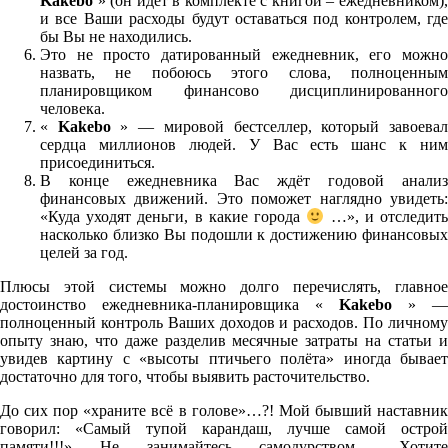
Kakebo
» (он идёт в комплекте с книгой – ежедневником)
и все Ваши расходы будут оставаться под контролем, где
бы Вы не находились.
Это не просто датированный ежедневник, его можно
назвать, не побоюсь этого слова, полноценным
планировщиком финансово дисциплинированного
человека.
«
Kakebo
» — мировой бестселлер, который завоева
сердца миллионов людей. У Вас есть шанс к ним
присоединиться.
В конце ежедневника Вас ждёт годовой анализ
финансовых движений. Это поможет наглядно увидеть:
«Куда уходят деньги, в какие города
…», и отследить
насколько близко Вы подошли к достижению финансовых
целей за год.
Плюсы этой системы можно долго перечислять, главное
достоинство ежедневника-планировщика «
Kakebo
» —
полноценный контроль Ваших доходов и расходов. По личному
опыту знаю, что даже разделив месячные затраты на статьи и
увидев картину с «высоты птичьего полёта» иногда бывает
достаточно для того, чтобы выявить расточительство.
До сих пор «храните всё в голове»…?! Мой бывший наставник
говорил: «Самый тупой карандаш, лучше самой острой
памяти!!!» Не занимайтесь самодурством… Хотите