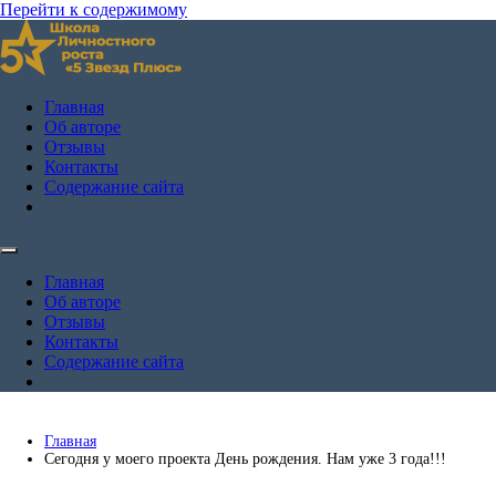
Перейти к содержимому
Школа личностного роста Андрея Жулая "5 Звёзд Плюс"
Андрей Жулай — личный блог
Главная
Об авторе
Отзывы
Контакты
Содержание сайта
Главная
Об авторе
Отзывы
Контакты
Содержание сайта
Главная
Сегодня у моего проекта День рождения. Нам уже 3 года!!!