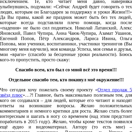
исключением. Те, кто читает меня давно, наверняка
улыбнувшись, подумали: «Сейчас Андрей будет говорить о тех
людях, которым он Благодарен за поддержку и уроки Жизни!!!»
Да Вы правы, какой же праздник может быть без тех людей,
которые всегда подставляли плечо помощи, когда после
«падения» не было сил подняться. Николай Латанский, Алекс
Яновский, Павел Чупира, Анна Чаюк-Чупира, Азамат Ушанов,
Евгений Попов, Пётр Александров, Лариса Ивина, Ольга
Попова, мои ученики, воспитанники, участники тренингов (Вы
многому меня научили), моя команда Успеха, моя семья и друзья,
мои «враги» (спасибо за бесценные уроки реальности). Боюсь
кого-то пропустить, просто скажу:
Спасибо всем, кто был со мной всё это время!!!
Отдельное спасибо тем, кто покинул моё окружение!!!
Что сегодня хочу пожелать своему проекту «
Отдел продаж 5
звёзд плюс
»…?! Главное, быть максимально полезным тем, дл
кого он создавался – для людей, которые его читают и находят
ответы на возникшие вопросы. Желаю положительных
комментариев и немного критики для роста. Желаю стать более
интересным и шагать в ногу со временем (над этим предстоит
поработать в 2015 году). Желаю, чтобы кроме текстов появился
ещё аудио и видеоматериал. Автору (то есть мне) –