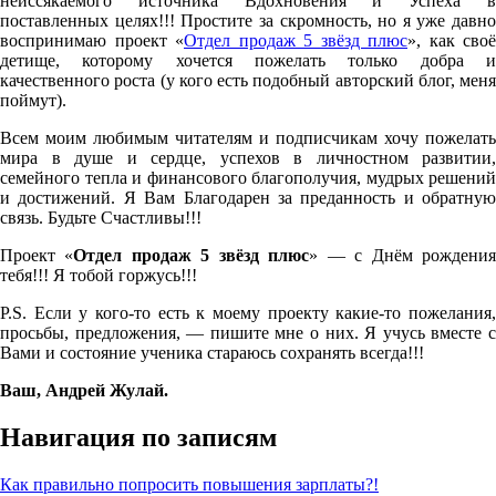
неиссякаемого источника Вдохновения и Успеха в
поставленных целях!!! Простите за скромность, но я уже давно
воспринимаю проект «
Отдел продаж 5 звёзд плюс
», как своё
детище, которому хочется пожелать только добра и
качественного роста (у кого есть подобный авторский блог, меня
поймут).
Всем моим любимым читателям и подписчикам хочу пожелать
мира в душе и сердце, успехов в личностном развитии,
семейного тепла и финансового благополучия, мудрых решений
и достижений. Я Вам Благодарен за преданность и обратную
связь. Будьте Счастливы!!!
Проект «
Отдел продаж 5 звёзд плюс
» — с Днём рождени
тебя!!! Я тобой горжусь!!!
P.S. Если у кого-то есть к моему проекту какие-то пожелания,
просьбы, предложения, — пишите мне о них. Я учусь вместе с
Вами и состояние ученика стараюсь сохранять всегда!!!
Ваш, Андрей Жулай.
Навигация по записям
Как правильно попросить повышения зарплаты?!