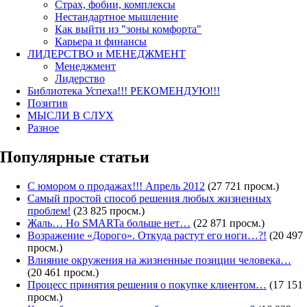
Страх, фобии, комплексы
Нестандартное мышление
Как выйти из "зоны комфорта"
Карьера и финансы
ЛИДЕРСТВО и МЕНЕДЖМЕНТ
Менеджмент
Лидерство
Библиотека Успеха!!! РЕКОМЕНДУЮ!!!
Позитив
МЫСЛИ В СЛУХ
Разное
Популярные статьи
С юмором о продажах!!! Апрель 2012
(27 721 просм.)
Самый простой способ решения любых жизненных
проблем!
(23 825 просм.)
Жаль… Но SMARTa больше нет…
(22 871 просм.)
Возражение «Дорого». Откуда растут его ноги…?!
(20 497
просм.)
Влияние окружения на жизненные позиции человека…
(20 461 просм.)
Процесс принятия решения о покупке клиентом…
(17 151
просм.)