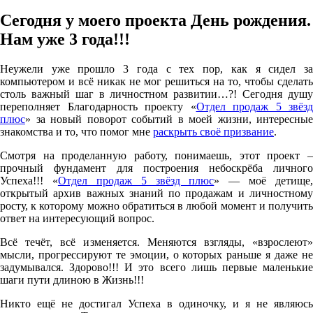
Сегодня у моего проекта День рождения.
Нам уже 3 года!!!
Неужели уже прошло 3 года с тех пор, как я сидел за
компьютером и всё никак не мог решиться на то, чтобы сделать
столь важный шаг в личностном развитии…?! Сегодня душу
переполняет Благодарность проекту «
Отдел продаж 5 звёзд
плюс
» за новый поворот событий в моей жизни, интересные
знакомства и то, что помог мне
раскрыть своё призвание
.
Смотря на проделанную работу, понимаешь, этот проект –
прочный фундамент для построения небоскрёба личного
Успеха!!! «
Отдел продаж 5 звёзд плюс
» — моё детище,
открытый архив важных знаний по продажам и личностному
росту, к которому можно обратиться в любой момент и получить
ответ на интересующий вопрос.
Всё течёт, всё изменяется. Меняются взгляды, «взрослеют»
мысли, прогрессируют те эмоции, о которых раньше я даже не
задумывался. Здорово!!! И это всего лишь первые маленькие
шаги пути длиною в Жизнь!!!
Никто ещё не достигал Успеха в одиночку, и я не являюсь