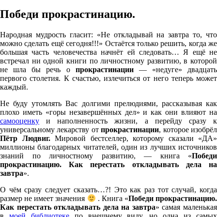
Победи прокрастинацию.
Народная мудрость гласит: «Не откладывай на завтра то, что
можно сделать ещё сегодня!!!» Остаётся только решить, когда же
большая часть человечества начнёт ей следовать… Я ещё не
встречал ни одной книги по личностному развитию, в которой
не шла бы речь о
прокрастинации
— «недуге» двадцать
первого столетия. К счастью, излечиться от него теперь может
каждый.
Не буду утомлять Вас долгими прелюдиями, рассказывая как
плохо иметь «горы незавершённых дел» и как они влияют на
самооценку
и наполненность жизни, а перейду сразу к
универсальному лекарству от
прокрастинации
, которое изобрё
Пётр Людвиг.
Мировой бестселлер, которому сказали «ДА»
миллионы благодарных читателей, один из лучших источников
знаний по личностному развитию, — книга «
Победи
прокрастинацию. Как перестать откладывать дела на
завтра
».
О чём сразу следует сказать…?! Это как раз тот случай, когда
размер не имеет значения
. Книга «
Победи прокрастинацию
Как перестать откладывать дела на завтра
» самая маленька
в
моей библиотеке
по внешнему виду, но одна из самы