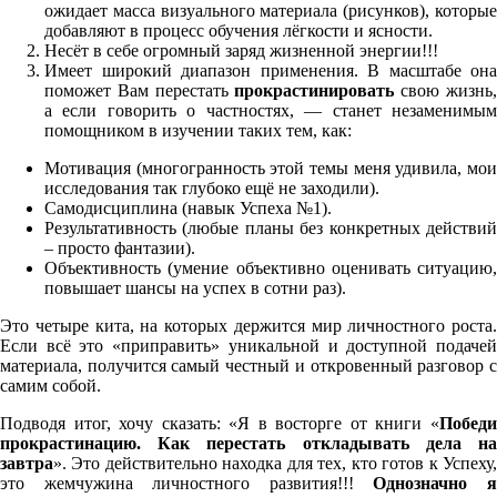
ожидает масса визуального материала (рисунков), которые
добавляют в процесс обучения лёгкости и ясности.
Несёт в себе огромный заряд жизненной энергии!!!
Имеет широкий диапазон применения. В масштабе она
поможет Вам перестать
прокрастинировать
свою жизнь
а если говорить о частностях, — станет незаменимым
помощником в изучении таких тем, как:
Мотивация (многогранность этой темы меня удивила, мои
исследования так глубоко ещё не заходили).
Самодисциплина (навык Успеха №1).
Результативность (любые планы без конкретных действий
– просто фантазии).
Объективность (умение объективно оценивать ситуацию,
повышает шансы на успех в сотни раз).
Это четыре кита, на которых держится мир личностного роста.
Если всё это «приправить» уникальной и доступной подачей
материала, получится самый честный и откровенный разговор с
самим собой.
Подводя итог, хочу сказать: «Я в восторге от книги «
Победи
прокрастинацию. Как перестать откладывать дела на
завтра
». Это действительно находка для тех, кто готов к Успеху,
это жемчужина личностного развития!!!
Однозначно 