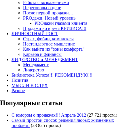
Работа с возражениями
Переговоры о цене
После первой продажи…
PROдажи. Новый уровень
PROдажи глазами клиента
Продажи во время КРИЗИСА!!!
ЛИЧНОСТНЫЙ РОСТ
Страх, фобии, комплексы
Нестандартное мышление
Как выйти из "зоны комфорта"
Карьера и финансы
ЛИДЕРСТВО и МЕНЕДЖМЕНТ
Менеджмент
Лидерство
Библиотека Успеха!!! РЕКОМЕНДУЮ!!!
Позитив
МЫСЛИ В СЛУХ
Разное
Популярные статьи
С юмором о продажах!!! Апрель 2012
(27 721 просм.)
Самый простой способ решения любых жизненных
проблем!
(23 825 просм.)