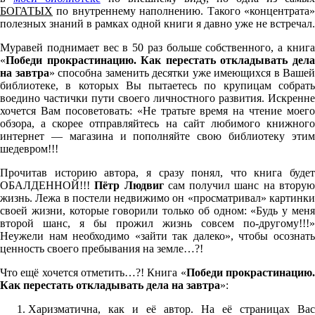
БОГАТЫХ
по внутреннему наполнению. Такого «концентрата»
полезных знаний в рамках одной книги я давно уже не встречал.
Муравей поднимает вес в 50 раз больше собственного, а книга
«
Победи прокрастинацию. Как перестать откладывать дела
на завтра
» способна заменить десятки уже имеющихся в Вашей
библиотеке, в которых Вы пытаетесь по крупицам собрать
воедино частички пути своего личностного развития. Искренне
хочется Вам посоветовать: «Не тратьте время на чтение моего
обзора, а скорее отправляйтесь на сайт любимого книжного
интернет — магазина и пополняйте свою библиотеку этим
шедевром!!!
Прочитав историю автора, я сразу понял, что книга будет
ОБАЛДЕННОЙ!!!
Пётр Людвиг
сам получил шанс на втору
жизнь. Лежа в постели недвижимо он «просматривал» картинки
своей жизни, которые говорили только об одном: «Будь у меня
второй шанс, я бы прожил жизнь совсем по-другому!!!»
Неужели нам необходимо «зайти так далеко», чтобы осознать
ценность своего пребывания на земле…?!
Что ещё хочется отметить…?! Книга «
Победи прокрастинацию
Как перестать откладывать дела на завтра
»:
Харизматична, как и её автор. На её страницах Вас