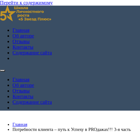
Перейти к содержимому
Школа личностного роста Андрея Жулая "5 Звёзд Плюс"
Андрей Жулай — личный блог
Главная
Об авторе
Отзывы
Контакты
Содержание сайта
Главная
Об авторе
Отзывы
Контакты
Содержание сайта
Главная
Потребности клиента – путь к Успеху в PROдажах!!! 3-я часть