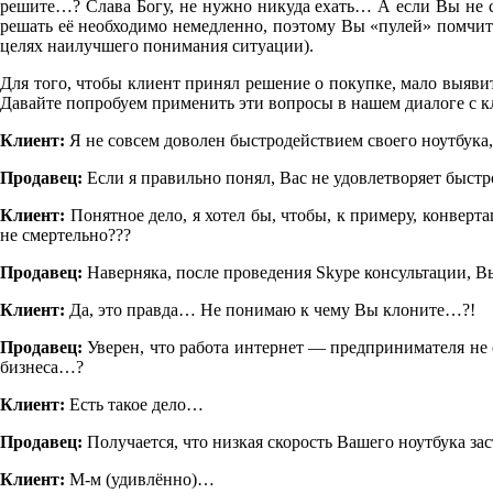
решите…? Слава Богу, не нужно никуда ехать… А если Вы не сп
решать её необходимо немедленно, поэтому Вы «пулей» помчите 
целях наилучшего понимания ситуации).
Для того, чтобы клиент принял решение о покупке, мало выяви
Давайте попробуем применить эти вопросы в нашем диалоге с к
Клиент:
Я не совсем доволен быстродействием своего ноутбука,
Продавец:
Если я правильно понял, Вас не удовлетворяет быст
Клиент:
Понятное дело, я хотел бы, чтобы, к примеру, конверт
не смертельно???
Продавец:
Наверняка, после проведения Skype консультации, В
Клиент:
Да, это правда… Не понимаю к чему Вы клоните…?!
Продавец:
Уверен, что работа интернет — предпринимателя не
бизнеса…?
Клиент:
Есть такое дело…
Продавец:
Получается, что низкая скорость Вашего ноутбука зас
Клиент:
М-м (удивлённо)…