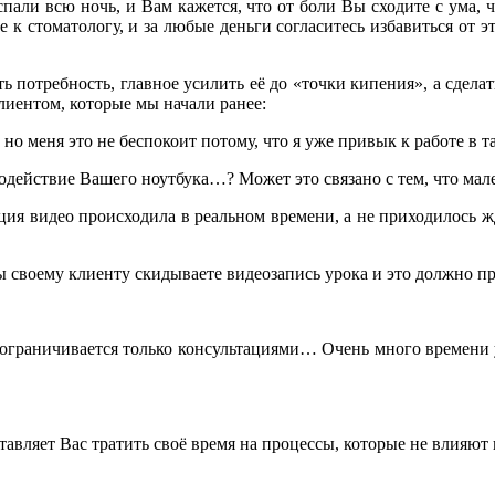
али всю ночь, и Вам кажется, что от боли Вы сходите с ума, ч
к стоматологу, и за любые деньги согласитесь избавиться от э
ть потребность, главное усилить её до «точки кипения», а сде
лиентом, которые мы начали ранее:
 но меня это не беспокоит потому, что я уже привык к работе в 
родействие Вашего ноутбука…? Может это связано с тем, что ма
ация видео происходила в реальном времени, а не приходилось ж
ы своему клиенту скидываете видеозапись урока и это должно п
 ограничивается только консультациями… Очень много времени 
тавляет Вас тратить своё время на процессы, которые не влияют