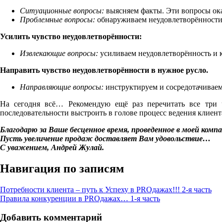
Ситуационные вопросы:
выясняем факты. Эти вопросы ока
Проблемные вопросы:
обнаруживаем неудовлетворённости 
Усилить чувство неудовлетворённости:
Извлекающие вопросы:
усиливаем неудовлетворённость и 
Направить чувство неудовлетворённости в нужное русло.
Направляющие вопросы:
инструктируем и сосредотачивае
На сегодня всё… Рекомендую ещё раз перечитать все три ч
последовательности выстроить в голове процесс ведения клиен
Благодарю за Ваше бесценное время, проведенное в моей компа
Пусть увеличение продаж доставляет Вам удовольствие…
С уважением, Андрей Жулай.
Навигация по записям
Потребности клиента – путь к Успеху в PROдажах!!! 2-я часть
Правила конкуренции в PROдажах… 1-я часть
Добавить комментарий