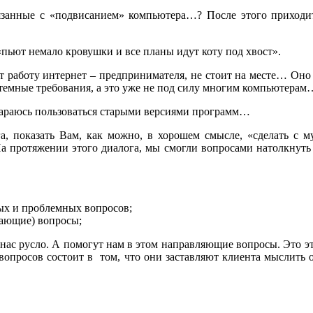
язанные с «подвисанием» компьютера…? После этого приходитс
 «пьют немало кровушки и все планы идут коту под хвост».
 работу интернет – предпринимателя, не стоит на месте… Оно п
стемные требования, а это уже не под силу многим компьютерам
тараюсь пользоваться старыми версиями программ…
га, показать Вам, как можно, в хорошем смысле, «сделать с 
На протяжении этого диалога, мы смогли вопросами натолкнуть
ых и проблемных вопросов;
вающие) вопросы;
нас русло. А помогут нам в этом направляющие вопросы. Это эт
вопросов состоит в том, что они заставляют клиента мыслить