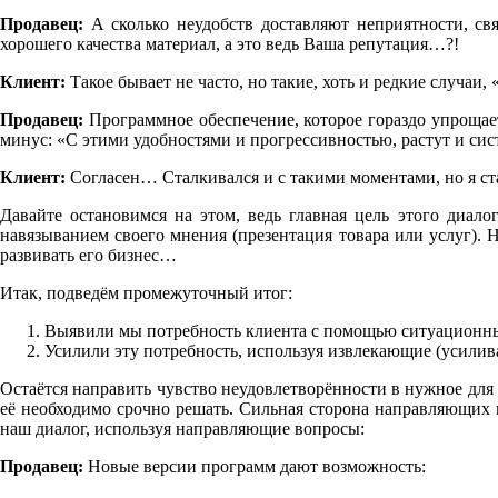
Продавец:
А сколько неудобств доставляют неприятности, св
хорошего качества материал, а это ведь Ваша репутация…?!
Клиент:
Такое бывает не часто, но такие, хоть и редкие случаи,
Продавец:
Программное обеспечение, которое гораздо упрощает
минус: «С этими удобностями и прогрессивностью, растут и си
Клиент:
Согласен… Сталкивался и с такими моментами, но я с
Давайте остановимся на этом, ведь главная цель этого диало
навязыванием своего мнения (презентация товара или услуг). 
развивать его бизнес…
Итак, подведём промежуточный итог:
Выявили мы потребность клиента с помощью ситуационн
Усилили эту потребность, используя извлекающие (усили
Остаётся направить чувство неудовлетворённости в нужное для 
её необходимо срочно решать. Сильная сторона направляющих 
наш диалог, используя направляющие вопросы:
Продавец:
Новые версии программ дают возможность: