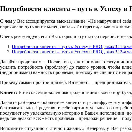
Потребности клиента – путь к Успеху в 
C чем у Вас ассоциируется высказывание: «Не накручивай себя…
нарисовали чуть ли не конец света… Интересно, а как это мож
Очень рекомендую, если Вы открыли эту статью первой, и не зна
Потребности клиента – путь к Успеху в PROдажах!!! 1-я ча
Потребности клиента – путь к Успеху в PROдажах!!! 2-я ча
Давайте продолжим… После того, как с помощью ситуацион
усилить потребность (проблему) до такого уровня, чтобы кли
(недопонимает) важность проблемы, поэтому не спешит с ней р
Приведу самый простой пример. Интернет — предприниматель, к
Клиент:
Я не совсем доволен быстродействием своего ноутбука,
Давайте разберём «сообщение» клиента и расшифруем эту инфор
безотлагательно. Представьте себе картину, услышав о потреб
послушает эту увлекательную историю в Вашем исполнении, но в 
ведь так делают все: «Есть проблема – предложи решение – пол
Вспомните ситуацию с личной жизни… Вечером, у Вас разболе