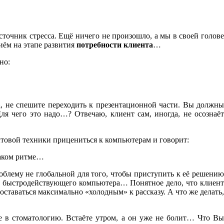
точник стресса. Ещё ничего не произошло, а мы в своей голове
иём на этапе развития
потребности клиента
…
но:
а
, не спешите переходить к презентационной части. Вы должны
ля чего это надо…? Отвечаю, клиент сам, иногда, не осознаёт
товой техники прицениться к компьютерам и говорит:
таком ритме…
облему не глобальной для того, чтобы приступить к её решению
вах быстродействующего компьютера… Понятное дело, что клиент
оставаться максимально «холодным» к рассказу. А что же делать,
е в стоматологию. Встаёте утром, а он уже не болит… Что Вы