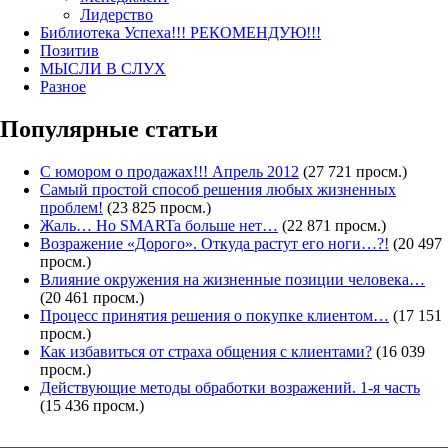
Лидерство
Библиотека Успеха!!! РЕКОМЕНДУЮ!!!
Позитив
МЫСЛИ В СЛУХ
Разное
Популярные статьи
С юмором о продажах!!! Апрель 2012
(27 721 просм.)
Самый простой способ решения любых жизненных
проблем!
(23 825 просм.)
Жаль… Но SMARTa больше нет…
(22 871 просм.)
Возражение «Дорого». Откуда растут его ноги…?!
(20 497
просм.)
Влияние окружения на жизненные позиции человека…
(20 461 просм.)
Процесс принятия решения о покупке клиентом…
(17 151
просм.)
Как избавиться от страха общения с клиентами?
(16 039
просм.)
Действующие методы обработки возражений. 1-я часть
(15 436 просм.)