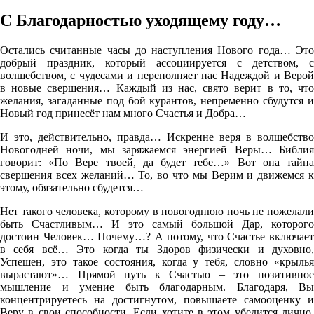
С Благодарностью уходящему году…
Остались считанные часы до наступления Нового года… Это
добрый праздник, который ассоциируется с детством, с
волшебством, с чудесами и переполняет нас Надеждой и Верой
в новые свершения… Каждый из нас, свято верит в то, что
желания, загаданные под бой курантов, непременно сбудутся и
Новый год принесёт нам много Счастья и Добра…
И это, действительно, правда… Искренне веря в волшебство
Новогодней ночи, мы заряжаемся энергией Веры… Библия
говорит: «По Вере твоей, да будет тебе…» Вот она тайна
свершения всех желаний… То, во что мы Верим и движемся к
этому, обязательно сбудется…
Нет такого человека, которому в новогоднюю ночь не пожелали
быть Счастливым… И это самый большой Дар, которого
достоин Человек… Почему…? А потому, что Счастье включает
в себя всё… Это когда ты Здоров физически и духовно,
Успешен, это такое состояния, когда у тебя, словно «крылья
вырастают»… Прямой путь к Счастью – это позитивное
мышление и умение быть благодарным. Благодаря, Вы
концентрируетесь на достигнутом, повышаете самооценку и
Веру в свои способности. Если хотите в этом убедится лично,