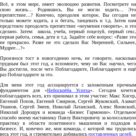
Всё, в этом мире, имеет эволюцию развития. Посмотрите на
свою жизнь… Родившись, Вы не могли ходить… Это
препятствие…? Конечно, преодолев которое, Вы сегодня не
только можете ходить, а и бегать, танцевать и т.д. Затем нам
предстояло преодолеть препятствие «неумения говорить», и это
сделано. Затем: школа, учеба, первый поцелуй, первый секс,
первая работа, семья, дети и т.д. Задайте себе вопрос: «Разве это
не прекрасно. Разве не это сделало Вас Уверенней, Сильнее,
Мудрее…?»
Произнося тост в новогоднюю ночь, не говорите, насколько
трудным был этот год, а вспомните, чему он Вас научил, чего
Вы достигли, после чего Поблагодарите, Поблагодарите и ещё
раз Поблагодарите за это.
Для меня этот год ассоциируется с заложенным прочным
фундаментом для «
Небоскрёба Успеха
». Сегодня хочетс
поблагодарить всех, кто принимал в этом участие: Макс Хигер,
Евгений Попов, Евгений Смирнов, Сергей Жуковский, Азамат
Ушанов, Сергей Змеев, Николай Латанский, Алекс Яновский,
Николай Дорощук и команда «Бизнес Гармонии». Отдельное
спасибо моему наставнику Павлу Викторовичу за колоссальную
практику в области позитивного мышления и подходов в
бизнесе. И, конечно же, моя команда, с которой мы трудились
весь этот год, и стремительно добивались
поставленных целей
.