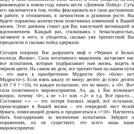
рекомендую в новом году начать вести «Дневник Побед». Суть
его заключается в том, чтобы фиксировать все свои достижения:
в работе, в отношениях, в личностном и духовном росте. Вы
будете поражены количеством позитивных изменений в Вашей
жизни. Этот дневник станет для Вас наилучшей мотивацией и
вдохновением. Каждый раз, сталкиваясь с безысходностью,
загляните в него, и убедитесь, сколько уже препятствий Вы
преодолели и сколько побед одержали.
Сегодня попрошу Вас разрушить миф о «Черных и Белых
полосах Жизни». Сила негативного мышления, заставляет нас
все испытания, которые подбрасывает нам жизнь, видеть в
чёрном цвете. На самом же деле, все препятствия на нашем пути
– это шаги к приобретению Мудрости (без «боли» нет
Мудрости»). Если взять шкалу от минус десяти до плюс десяти
(-10 ? 0 ? +10), то каждое испытание, это не минус, а «0». Вот
сила позитивного мировосприятия. Ах, да, у Вас возникает
вопрос, почему «0», а не «-1» или «-2» и т.д. Всё просто…
Состояние «-» — это потеря близких людей, всё остальное,
происходящее в Вашей жизни – это очередной лист белой
бумаги, помогающий думать и продвигаться к «+10». Научитесь
быть благодарными за жизненные испытания. Забудьте о
поражениях, их не существует, это всего лишь наше
мировосприятие.