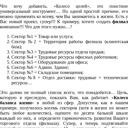
Что хочу добавить, «Колесо целей», это поистине
универсальный инструмент… По одной простой причине, его
можно применять ко всему, чем Вы занимаетесь в жизни. Есть у
Вас новый проект, супер!!! К примеру, хотите создать
филиал
компании!!! Что для этого нужно…?
Сектор №1 = Товар или услуга;
Сектор №2 = Территория работы филиала (клиентская
база);
Сектор №3 = Трудовые ресурсы отдела продаж;
Сектор №4 = Трудовые ресурсы офисных работников;
Сектор №5 = Оборудование для офиса;
Сектор №6 = Админ. Здание;
Сектор №7 = Складские помещения;
Сектор №8 = Отдел доставки: трудовые + технические
ресурсы…
Это далеко не полный список всего, что понадобится… Цель,
которую я преследую, показать Вам, как работает «
Колесо
баланса жизни
» в любой из сфер. Допустим, как в наше
примере, получилось восемь секторов (хотя в жизни их может
быть любое количество), оцените по десяти бальной шкале
каждый из них, и определите гармоничность развития Вашего
торгового отдела (филиала). Супер, а теперь подтягивайте