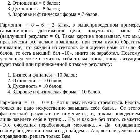
Отношения = 6 балов;
Духовность = 8 балов;
Здоровье и физическая форма = 7 балов.
Гармония = 8 – 6 = 2. Итак, в вышеприведенном примере,
гармоничность достижения цели, получилась, равна 2
(наилучший результат = 0). Такая картина показывает, что мы,
практически все делаем правильно, при этом нужно обратить
внимание, что каждый из секторов был оценён нами от 6 до 8
балов, то есть высший бал «10», никто не заработал. Поэтому
успешным можете считать себя только тогда, когда ситуация
будет такой или приближенной к такому результату:
Бизнес и финансы = 10 балов;
Отношения = 10 балов;
Духовность = 10 балов;
Здоровье и физическая форма = 10 балов.
Гармония = 10 – 10 = 0. Вот к чему нужно стремиться. Ребята,
только не надо искусственно завышать себе балы… От этого
фактический результат не поменяется, и, таким поведением
лишь заведете себя в тупик… Ну, и как же без этого, скажете:
«Это очередная неработающая методика…» Да, оправдание
своему бездействию мы всегда найдем… А далеко ли уедешь на
оправданиях, решать только Вам.