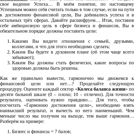
свое видение Успеха… В моём понятии, по настоящему
Успешным можно себя считать только в том случае, если на пути
к достижению финансовой цели, Вы добивались успеха и в
остальных трёх сферах. Давайте расшифруем… Итак, поставив
себе амбициозную цель в сфере бизнеса и финансов, Вы в
обязательном порядке должны поставить цели:
Какими Вы видите отношения с семьей, друзьями,
коллегами, и что для этого необходимо сделать;
Каким Вы будете в духовном плане (об этом чаще всего
забывают);
Каким Вы должны стать физически, какие вопросы по
здоровью должны быть решены.
Как же правильно вывести, гармонично мы движемся к
финансовой цели или нет…? Проделайте следующую
процедуру. Оцените каждый сектор «
Колеса баланса жизни
» п
десяти бальной шкале (0 – плохо; 10 – отлично). Для точности
результата, оценивать нужно правдиво… Для того, чтобы
посчитать «Гармонию достижения цели», необходимо взять
наивысший результат, и вычесть из него наименьший. Чем
меньше число мы получим на выходе, тем выше гармония…
Разберём на примере:
Бизнес и финансы = 7 балов;