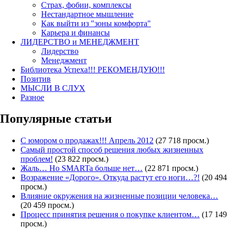
Страх, фобии, комплексы
Нестандартное мышление
Как выйти из "зоны комфорта"
Карьера и финансы
ЛИДЕРСТВО и МЕНЕДЖМЕНТ
Лидерство
Менеджмент
Библиотека Успеха!!! РЕКОМЕНДУЮ!!!
Позитив
МЫСЛИ В СЛУХ
Разное
Популярные статьи
С юмором о продажах!!! Апрель 2012
(27 718 просм.)
Самый простой способ решения любых жизненных
проблем!
(23 822 просм.)
Жаль… Но SMARTa больше нет…
(22 871 просм.)
Возражение «Дорого». Откуда растут его ноги…?!
(20 494
просм.)
Влияние окружения на жизненные позиции человека…
(20 459 просм.)
Процесс принятия решения о покупке клиентом…
(17 149
просм.)