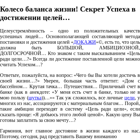
Колесо баланса жизни! Секрет Успеха в
достижении целей…
Целеустремлённость – одно из положительных качеств
успешных людей… Основополагающей составляющей метода
постановки и достижения целей «
ДОКАЖИ
»©, есть то, что цель
должна быть БОЛЬШОЙ, АМБИЦИОЗНОЙ,
ДОЛГОСРОЧНОЙ… Кто знаком с таким высказыванием «Цель
ради цели…?» Всегда ли достижение поставленной цели можно
считать Успехом…?
Ответьте, пожалуйста, на вопрос: «Чего бы Вы хотели достичь в
своей жизни…?» Уверен, большая часть ответит: «Дом с
бассейном… Крутая тачка… Путешествия… Приличный счет в
банке (как в анекдоте: «У меня есть счет в банке, только не в
мою пользу (
шутка
))…»» Так уж сложилось, все личные
цели
, 
многих из нас, ассоциируются с материальным благом… Порой,
такие амбиции переходят в систему «Цель ради цели», если
сказать проще: «Я добьюсь этого любой ценой». Какую цену Вы
готовы заплатить за свою мечту…?
Гармония, вот главное достояние в жизни каждого из нас.
Поэтому, сегодня, рад представить Вашему вниманию