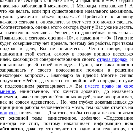
каждый из секторов к оценке «10», а гармонию к «0». Создали
идеально работающий механизм…? Молодцы, поздравляю!!! А
что же делать, если при существовании идеального механизма,
нужно увеличить обьем продаж…? Прибегайте к анализу
каждого сектора и определите, за счет чего это можно сделать.
Соответственно, оценка этого сектора будет у Вас уже не десять,
а значительно меньше… Уверен, что дальнейшая цель ясна…
Правильно, в секторах оценки «10», а гармония = «0». Нудно не
будет, совершенству нет предела, поэтому без работы, при таком
подходе к делу, Вы не останетесь… Честно говоря, при
написании этой статьи, самому в голову пришло несколько
идей, касающихся совершенствования своего
отдела продаж
, 
постановки целей своей команде… Супер, все таки полезно
запрашивать у своего подсознания помощи в решении
некоторых вопросов… Благодарю за идею!!! Многие сейчас
подумают: «Ребята, да у него с головой не всё в порядке, он уже
с подсознанием разговаривает…» Вы
имеете право на сво
мнение
, единственное, что хочется добавить, до недавнего
времени, такое поведение Успешных людей, тоже воспринимал,
как не совсем адекватное… Но, чем глубже докапываешься до
принципов работы человеческого мозга, тем больше ответов на
вопросы
получаешь… Для того, чтобы сегодня не отклоняться
от основной темы, единственное, добавлю: «Подсознание
никогда не спит, поэтому накапливает информацию
всю
абсолютно
, даже ту, что звучит по радио или телевизору, во