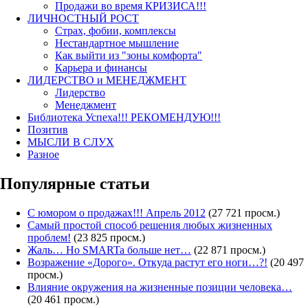
Продажи во время КРИЗИСА!!!
ЛИЧНОСТНЫЙ РОСТ
Страх, фобии, комплексы
Нестандартное мышление
Как выйти из "зоны комфорта"
Карьера и финансы
ЛИДЕРСТВО и МЕНЕДЖМЕНТ
Лидерство
Менеджмент
Библиотека Успеха!!! РЕКОМЕНДУЮ!!!
Позитив
МЫСЛИ В СЛУХ
Разное
Популярные статьи
С юмором о продажах!!! Апрель 2012
(27 721 просм.)
Самый простой способ решения любых жизненных
проблем!
(23 825 просм.)
Жаль… Но SMARTa больше нет…
(22 871 просм.)
Возражение «Дорого». Откуда растут его ноги…?!
(20 497
просм.)
Влияние окружения на жизненные позиции человека…
(20 461 просм.)