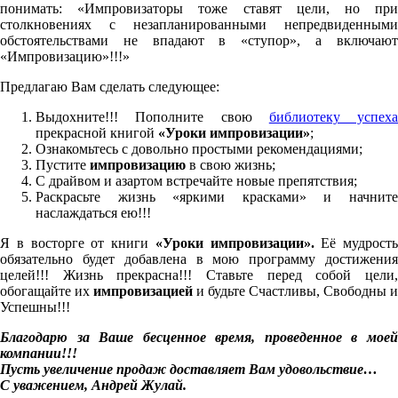
понимать: «Импровизаторы тоже ставят цели, но при
столкновениях с незапланированными непредвиденными
обстоятельствами не впадают в «ступор», а включают
«Импровизацию»!!!»
Предлагаю Вам сделать следующее:
Выдохните!!! Пополните свою
библиотеку успеха
прекрасной книгой
«Уроки импровизации»
;
Ознакомьтесь с довольно простыми рекомендациями;
Пустите
импровизацию
в свою жизнь;
С драйвом и азартом встречайте новые препятствия;
Раскрасьте жизнь «яркими красками» и начните
наслаждаться ею!!!
Я в восторге от книги
«Уроки импровизации».
Её мудрость
обязательно будет добавлена в мою программу достижения
целей!!! Жизнь прекрасна!!! Ставьте перед собой цели,
обогащайте их
импровизацией
и будьте Счастливы, Свободны и
Успешны!!!
Благодарю за Ваше бесценное время, проведенное в моей
компании!!!
Пусть увеличение продаж доставляет Вам удовольствие…
С уважением, Андрей Жулай.