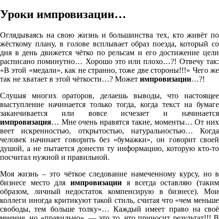
Уроки импровизации…
Оглядываясь на свою жизнь и большинства тех, кто живёт по
жёсткому плану, в голове всплывает образ поезда, который со
дня в день движется чётко по рельсам и его достижение цели
расписано поминутно… Хорошо это или плохо…?! Отвечу так:
«В этой «медали», как не странно, тоже две стороны!!!» Чего же
так не хватает в этой чёткости…? Может
импровизации
…?!
Слушая многих ораторов, делаешь выводы, что настоящее
выступление начинается только тогда, когда текст на бумаге
заканчивается или вовсе исчезает и начинается
импровизация
… Мне очень нравятся такие, моменты… От них
веет искренностью, открытостью, натуральностью… Когда
человек начинает говорить без «бумажки», он говорит своей
душой, а не пытается донести ту информацию, которую кто-то
посчитал нужной и правильной.
Моя жизнь – это чёткое следование намеченному курсу, но в
бизнесе место для
импровизации
я всегда оставляю (таки
образом, личный недостаток компенсирую в бизнесе). Мои
коллеги иногда критикуют такой стиль, считая что «чем меньше
свободы, тем больше толку»… Каждый имеет право на своё
мнение, но «правильно», — это то, что приносит результат!!! В