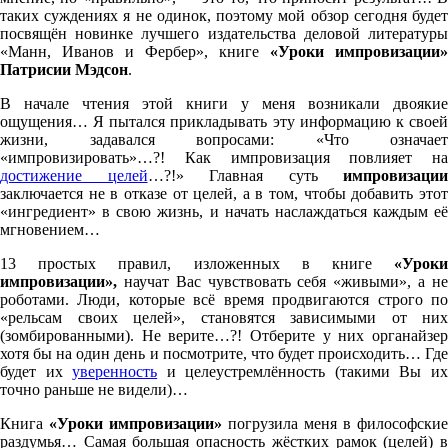
таких суждениях я не одинок, поэтому мой обзор сегодня будет
посвящён новинке лучшего издательства деловой литературы
«Манн, Иванов и Фербер», книге
«Уроки импровизации»
Патрисии Мэдсон
.
В начале чтения этой книги у меня возникали двоякие
ощущения… Я пытался прикладывать эту информацию к своей
жизни, задавался вопросами: «Что означает
«импровизировать»…?! Как импровизация повлияет на
достижение целей
…?!» Главная суть
импровизации
заключается не в отказе от целей, а в том, чтобы добавить этот
«ингредиент» в свою жизнь, и начать наслаждаться каждым её
мгновением…
13 простых правил, изложенных в книге
«Уроки
импровизации»,
научат Вас чувствовать себя «живыми», а н
роботами. Люди, которые всё время продвигаются строго по
«рельсам своих целей», становятся зависимыми от них
(зомбированными). Не верите…?! Отберите у них органайзер
хотя бы на один день и посмотрите, что будет происходить… Где
будет их
уверенность
и целеустремлённость (такими Вы и
точно раньше не видели)…
Книга
«Уроки импровизации»
погрузила меня в философские
раздумья… Самая большая опасность жёстких рамок (целей) в