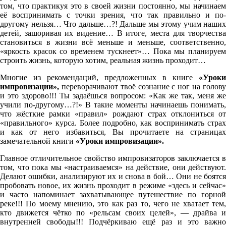
том, что практикуя это в своей жизни постоянно, мы начинаем
её воспринимать с точки зрения, что так правильно и по-
другому нельзя… Что дальше…?! Дальше мы этому учим наших
детей, зашоривая их видение… В итоге, места для творчества
становиться в жизни всё меньше и меньше, соответственно,
«яркость красок со временем тускнеет»… Пока мы планируем
строить жизнь, которую хотим, реальная жизнь проходит…
Многие из рекомендаций, предложенных в книге
«Уроки
импровизации»,
переворачивают твоё сознание с ног на голов
и это здорово!!! Ты задаёшься вопросом: «Как же так, меня же
учили по-другому…?!» В такие моменты начинаешь понимать,
что жёсткие рамки «правил» рождают страх отклониться от
«правильного» курса. Более подробно, как воспринимать страх
и как от него избавиться, Вы прочитаете на страницах
замечательной книги
«Уроки импровизации».
Главное отличительное свойство импровизаторов заключается в
том, что пока мы «настраиваемся» на действие, они действуют.
Делают ошибки, анализируют их и снова в бой… Они не боятся
пробовать новое, их жизнь проходит в режиме «здесь и сейчас»
и часто напоминает захватывающее путешествие по горной
реке!!! По моему мнению, это как раз то, чего не хватает тем,
кто движется чётко по «рельсам своих целей», — драйва и
внутренней свободы!!! Подчёркиваю ещё раз и это важно