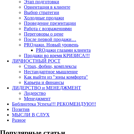
Этап подготовки
Ориентация в клиенте
Выбор стратегии
Холодные продажи
Проведение презентации
Работа с возражениями
Переговоры о цене
После первой продажи…
PROдажи. Новый уровень
PROдажи глазами клиента
Продажи во время КРИЗИСА!!!
ЛИЧНОСТНЫЙ РОСТ
Страх, фобии, комплексы
Нестандартное мышление
Как выйти из "зоны комфорта"
Карьера и финансы
ЛИДЕРСТВО и МЕНЕДЖМЕНТ
Лидерство
Менеджмент
Библиотека Успеха!!! РЕКОМЕНДУЮ!!!
Позитив
МЫСЛИ В СЛУХ
Разное
Популярные статьи