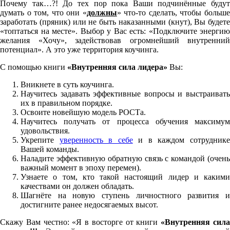
Почему так…?! До тех пор пока Ваши подчинённые будут
думать о том, что они «
должны
» что-то сделать, чтобы больш
заработать (пряник) или не быть наказанными (кнут), Вы будете
«топтаться на месте». Выбор у Вас есть: «Подключите энергию
желания «Хочу», задействовав огромнейший внутренний
потенциал». А это уже территория коучинга.
С помощью книги
«Внутренняя сила лидера»
Вы:
Вникнете в суть коучинга.
Научитесь задавать эффективные вопросы и выстраивать
их в правильном порядке.
Освоите новейшую модель РОСТа.
Научитесь получать от процесса обучения максимум
удовольствия.
Укрепите
уверенность в себе
и в каждом сотрудник
Вашей команды.
Наладите эффективную обратную связь с командой (очень
важный момент в эпоху перемен).
Узнаете о том, кто такой настоящий лидер и какими
качествами он должен обладать.
Шагнёте на новую ступень личностного развития и
достигните ранее недосягаемых высот.
Скажу Вам честно: «Я в восторге от книги
«Внутренняя сил