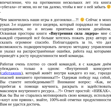
впечатление, что на протяжении нескольких лет эта книга
«убегала» от меня, но не так далеко, чтобы я мог о ней забыть
.
Чем закончились наши игры в догонялки…?!
Сейчас в мои
руках 3-е издание этого шедевра, который порадовал не только
содержанием, но и весьма приятным свежим дизайном.
Осваивая просторы книги
«Внутренняя сила лидера»
мне 
каждой страницей всё больше хотелось пожать руку автору и
сказать огромное спасибо. Поблагодарить за то, что дал
возможность подкорректировать личную методику управления
и указал на распространённые ошибки, работа над которыми
приведёт к росту продуктивности моей команды.
Работая очень плотно со своей командой, я с каждым днём
убеждаюсь только в одном: «Внутренний конкурент
(
саботажник
), который живёт внутри каждого из нас, гораздо
опасней внешнего противника!!!» Одержав победу над собой,
Вы станете непобедимыми!!! Внимание вопрос: «Как, не
прибегая к помощи коучинга, раскрыть и задействовать
максимум внутреннего ресурса…?!» Ответ простой: «НИКАК».
Как бы Вы не старались мотивировать свою команду, используя
«кнут или пряник», знайте, 100%-ной отметки продуктивности
Вам не удастся достичь.