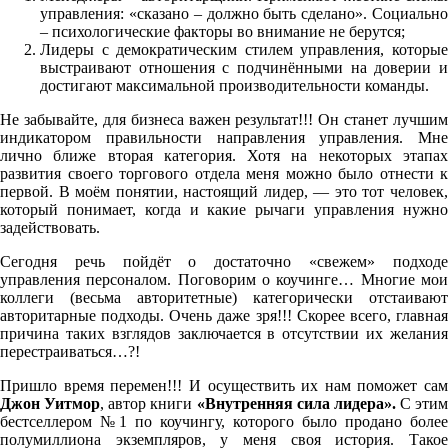
управления: «сказано – должно быть сделано». Социально
– психологические факторы во внимание не берутся;
Лидеры с демократическим стилем управления, которые
выстраивают отношения с подчинёнными на доверии и
достигают максимальной производительности команды.
Не забывайте, для бизнеса важен результат!!! Он станет лучшим
индикатором правильности направления управления. Мне
лично ближе вторая категория. Хотя на некоторых этапах
развития своего торгового отдела меня можно было отнести к
первой. В моём понятии, настоящий лидер, — это тот человек,
который понимает, когда и какие рычаги управления нужно
задействовать.
Сегодня речь пойдёт о достаточно «свежем» подходе
управления персоналом. Поговорим о коучинге… Многие мои
коллеги (весьма авторитетные) категорически отстаивают
авторитарные подходы. Очень даже зря!!! Скорее всего, главная
причина таких взглядов заключается в отсутствии их желания
перестраиваться…?!
Пришло время перемен!!! И осуществить их нам поможет сам
Джон Уитмор
, автор книги
«Внутренняя сила лидера».
С этим
бестселлером №1 по коучингу, которого было продано более
полумиллиона экземпляров, у меня своя история. Такое