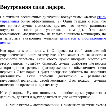
Внутренняя сила лидера.
Не стихают бесконечные дискуссии вокруг темы: «Какой
стиль
управления
более эффективный…?» Одни твердят о том, что
нет ничего лучше приказов, другие, что нужно развивать
внутренний потенциал участников команды. Это даст
возможность «подключить» не только внешнюю мотивацию, но
и запустить внутреннее желание
двигаться к поставленным
целям
.
Кто прав, а кто виноват…?! Опираясь на свой многолетний
управленческий опыт, отвечу так: «Это зависит от «важности и
срочности перемен». Если что-то нужно внедрить быстро (от
этого зависит «судьба» бизнеса), лучше сработает lite-версия
авторитарного режима (распоряжение с объяснением цели
перемен). Этот вариант будет прекрасно работать на «коротких
дистанциях». Если времени достаточно – развивайте
внутренний потенциал своей команды». Этот подход – лучшая
инвестиция времени в перспективу.
И ещё одно… Нужно понимать, в любое время управленцы
делились, делятся и будут делиться на две «категории»:
Менеджеры – авторитарщики. Применяют жёсткие схемы