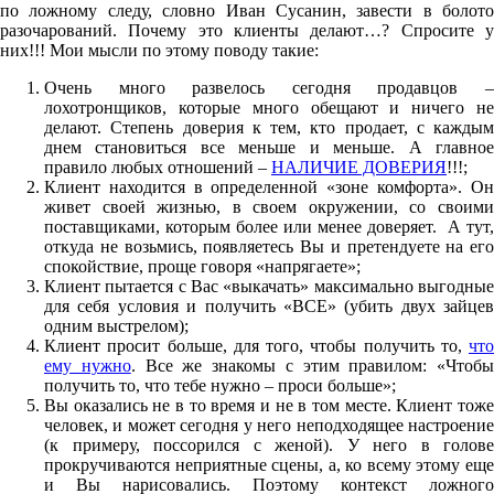
по ложному следу, словно Иван Сусанин, завести в болото
разочарований. Почему это клиенты делают…? Спросите у
них!!! Мои мысли по этому поводу такие:
Очень много развелось сегодня продавцов –
лохотронщиков, которые много обещают и ничего не
делают. Степень доверия к тем, кто продает, с каждым
днем становиться все меньше и меньше. А главное
правило любых отношений –
НАЛИЧИЕ ДОВЕРИЯ
!!!;
Клиент находится в определенной «зоне комфорта». Он
живет своей жизнью, в своем окружении, со своими
поставщиками, которым более или менее доверяет. А тут,
откуда не возьмись, появляетесь Вы и претендуете на его
спокойствие, проще говоря «напрягаете»;
Клиент пытается с Вас «выкачать» максимально выгодные
для себя условия и получить «ВСЕ» (убить двух зайцев
одним выстрелом);
Клиент просит больше, для того, чтобы получить то,
что
ему нужно
. Все же знакомы с этим правилом: «Чтобы
получить то, что тебе нужно – проси больше»;
Вы оказались не в то время и не в том месте. Клиент тоже
человек, и может сегодня у него неподходящее настроение
(к примеру, поссорился с женой). У него в голове
прокручиваются неприятные сцены, а, ко всему этому еще
и Вы нарисовались. Поэтому контекст ложного