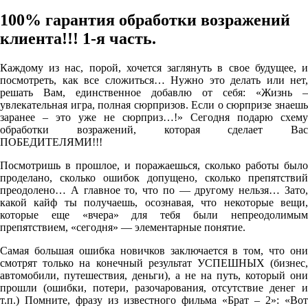
100% гарантия обработки возражений
клиента!!! 1-я часть.
Каждому из нас, порой, хочется заглянуть в свое будущее, и
посмотреть, как все сложиться… Нужно это делать или нет,
решать Вам, единственное добавлю от себя: «Жизнь –
увлекательная игра, полная сюрпризов. Если о сюрпризе знаешь
заранее – это уже не сюрприз…!» Сегодня подарю схему
обработки возражений, которая сделает Вас
ПОБЕДИТЕЛЯМИ!!!
Посмотришь в прошлое, и поражаешься, сколько работы было
проделано, сколько ошибок допущено, сколько препятствий
преодолено… А главное то, что по — другому нельзя… Зато,
какой кайф ты получаешь, осознавая, что некоторые вещи,
которые еще «вчера» для тебя были непреодолимым
препятствием, «сегодня» — элементарные понятие.
Самая большая ошибка новичков заключается в том, что они
смотрят только на конечный результат УСПЕШНЫХ (бизнес,
автомобили, путешествия, деньги), а не на путь, который они
прошли (ошибки, потери, разочарования, отсутствие денег и
т.п.) Помните, фразу из известного фильма «Брат – 2»: «Вот