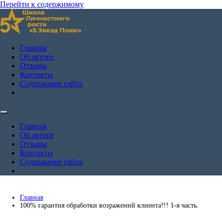
Перейти к содержимому
Школа личностного роста Андрея Жулая "5 Звёзд Плюс"
Андрей Жулай — личный блог
Главная
Об авторе
Отзывы
Контакты
Содержание сайта
Главная
Об авторе
Отзывы
Контакты
Содержание сайта
Главная
100% гарантия обработки возражений клиента!!! 1-я часть.