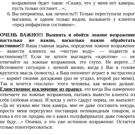
возражения будет таков: «Скажу, что у меня нет камеры,
пусть только отстанет…»;
Вы неприятны, как личность!!! Только переступили порог
магазина, и одним только видом, вызываете у клиента
«пред инфарктное состояние».
ОЧЕНЬ ВАЖНО!!! Выявить и обойти ложное возражение
настолько же важно, насколько важно обработать
истинное!!!
Ваша главная задача, определив ложное возражени
– вывести клиента на «чистую воду» — подвести к
истинному!!! Если не хотите выглядеть «идиотом» — не
отвечайте на ложные возражения, это глупо. Не верите…?
Вспомните ситуации с личной жизни, когда у Вас в голове
крутится мысль (новость), а Ваш оппонент играет в экстрасенса
— кормит своими догадками (раз не угадал, второй раз мимо).
Так и хочется «послать» этого человека, как можно дальше.
Единственное исключение из правил,
это когда Вы намеренно
отвечаете на ложные возражения, пытаясь вывести клиента из
себя (лобовая атака). И когда у него сдадут нервы, он выпалит:
«Да не нужна мне твоя камера, мне ее даже поставить некуда,
просто меня перегрузил поставщик неликвидным товаром, и
пока я его не продам, ни о каких полуфабрикатах даже говорить
не буду…» Опачки, а это уже истинное возражение. Остается
только поинтересоваться: