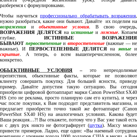
разберемся с формулировками.
Чтобы научиться
профессионально обрабатывать возражения
,
нужно разобраться, какие они бывают. Давайте их поделим на
возражения
и
обьективные условия
. В свою очередь
ВОЗРАЖЕНИЯ ДЕЛЯТСЯ
на
истинные
и
ложные
. Копаем
глубже.
ИСТИННЫЕ ВОЗРАЖЕНИЯ
БЫВАЮТ
первостепенные
и
второстепенные
(важные — не
важные). И
ПЕРВОСТЕПЕННЫЕ ДЕЛЯТСЯ
на
явные
скрытые
. А теперь, о всем вышеперечисленном, более
конкретно.
ОБЬЕКТИВНЫЕ УСЛОВИЯ
–
это непреодолимые
препятствия, обьективные факты, которые не позволяют
клиенту совершить покупку. Для большей ясности, приведу
пример. Давайте допустим такую ситуацию. Вы сегодня
приобрели цифровой фотоаппарат марки Canon PowerShot SX40
HS (это не реклама, просто планирую сам его купить), и через
час после покупки, к Вам подходит представитель магазина, и
предлагает приобрести точно такой же фотоаппарат (Canon
PowerShot SX40 HS) на аналогичных условиях. Какова будет
Ваша реакция…?! Вы откажете, потому что у Вас уже такой есть
и с двух рук никто не фотографирует (
шутка
). Массу можн
привести примеров. Ладно, еще один: «Вы наемный сотрудник
компании с уровнем дохода 1000 долларов США в месяц, а Вам