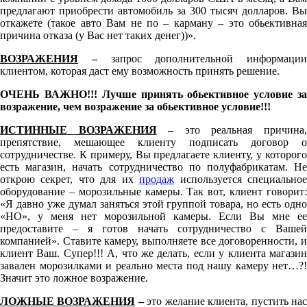
предлагают приобрести автомобиль за 300 тысяч долларов. Вы
откажете (такое авто Вам не по – карману – это обьективная
причина отказа (у Вас нет таких денег))».
ВОЗРАЖЕНИЯ
–
запрос дополнительной информации
клиентом, которая даст ему возможность принять решение.
ОЧЕНЬ ВАЖНО!!! Лучше принять обьективное условие за
возражение, чем возражение за обьективное условие!!!
ИСТИННЫЕ ВОЗРАЖЕНИЯ
–
это реальная причина
препятствие, мешающее клиенту подписать договор о
сотрудничестве. К примеру, Вы предлагаете клиенту, у которого
есть магазин, начать сотрудничество по полуфабрикатам. Не
открою секрет, что для их
продаж
используется специально
оборудование – морозильные камеры. Так вот, клиент говорит:
«Я давно уже думал заняться этой группой товара, но есть одно
«НО», у меня нет морозильной камеры. Если Вы мне ее
предоставите – я готов начать сотрудничество с Вашей
компанией». Ставите камеру, выполняете все договоренности, и
клиент Ваш. Супер!!! А, что же делать, если у клиента магазин
завален морозилками и реально места под нашу камеру нет…?!
Значит это ложное возражение.
ЛОЖНЫЕ ВОЗРАЖЕНИЯ
–
это желание клиента, пустить на