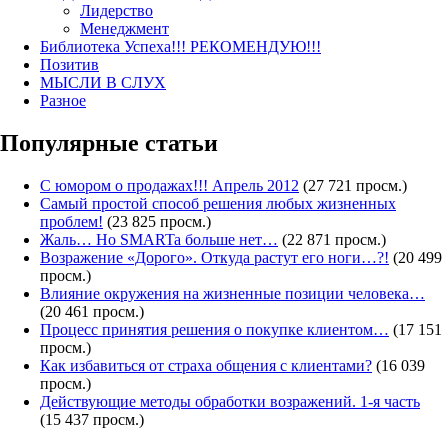
Лидерство
Менеджмент
Библиотека Успеха!!! РЕКОМЕНДУЮ!!!
Позитив
МЫСЛИ В СЛУХ
Разное
Популярные статьи
С юмором о продажах!!! Апрель 2012
(27 721 просм.)
Самый простой способ решения любых жизненных
проблем!
(23 825 просм.)
Жаль… Но SMARTa больше нет…
(22 871 просм.)
Возражение «Дорого». Откуда растут его ноги…?!
(20 499
просм.)
Влияние окружения на жизненные позиции человека…
(20 461 просм.)
Процесс принятия решения о покупке клиентом…
(17 151
просм.)
Как избавиться от страха общения с клиентами?
(16 039
просм.)
Действующие методы обработки возражений. 1-я часть
(15 437 просм.)