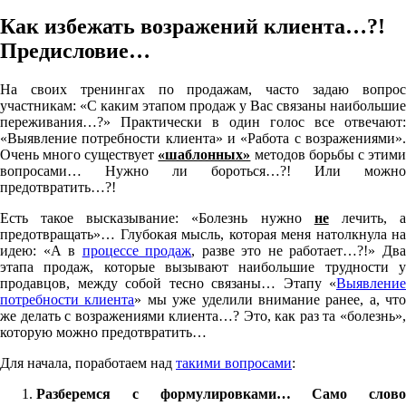
Как избежать возражений клиента…?!
Предисловие…
На своих тренингах по продажам, часто задаю вопрос
участникам: «С каким этапом продаж у Вас связаны наибольшие
переживания…?» Практически в один голос все отвечают:
«Выявление потребности клиента» и «Работа с возражениями».
Очень много существует
«шаблонных»
методов борьбы с этим
вопросами… Нужно ли бороться…?! Или можно
предотвратить…?!
Есть такое высказывание: «Болезнь нужно
не
лечить, 
предотвращать»… Глубокая мысль, которая меня натолкнула на
идею: «А в
процессе продаж
, разве это не работает…?!» Дв
этапа продаж, которые вызывают наибольшие трудности у
продавцов, между собой тесно связаны… Этапу «
Выявление
потребности клиента
» мы уже уделили внимание ранее, а, что
же делать с возражениями клиента…? Это, как раз та «болезнь»,
которую можно предотвратить…
Для начала, поработаем над
такими вопросами
:
Разберемся с формулировками… Само слово