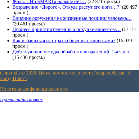
Жаль… Но SMARTa больше нет…
(22 871 просм.)
Возражение «Дорого». Откуда растут его ноги…?!
(20 497
просм.)
Влияние окружения на жизненные позиции человека…
(20 461 просм.)
Процесс принятия решения о покупке клиентом…
(17 151
просм.)
Как избавиться от страха общения с клиентами?
(16 039
просм.)
Действующие методы обработки возражений. 1-я часть
(15 436 просм.)
Copyright © 2026
Школа личностного роста Андрея Жулая "5
Звёзд Плюс"
.
Политика конфиденциальности
Пролистать наверх