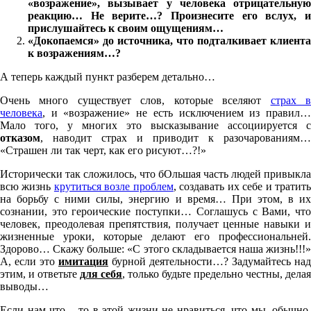
«возражение», вызывает у человека отрицательную
реакцию… Не верите…? Произнесите его вслух, и
прислушайтесь к своим ощущениям…
«Докопаемся» до источника, что подталкивает клиента
к возражениям…?
А теперь каждый пункт разберем детально…
Очень много существует слов, которые вселяют
страх 
человека
, и «возражение» не есть исключением из правил…
Мало того, у многих это высказывание ассоциируется с
отказом
, наводит страх и приводит к разочарованиям…
«Страшен ли так черт, как его рисуют…?!»
Исторически так сложилось, что бОльшая часть людей привыкла
всю жизнь
крутиться возле проблем
, создавать их себе и тратит
на борьбу с ними силы, энергию и время… При этом, в их
сознании, это героические поступки… Соглашусь с Вами, что
человек, преодолевая препятствия, получает ценные навыки и
жизненные уроки, которые делают его профессиональней.
Здорово… Скажу больше: «С этого складывается наша жизнь!!!»
А, если это
имитация
бурной деятельности…? Задумайтесь над
этим, и ответьте
для себя
, только будьте предельно честны, делая
выводы…
Если нам что – то в этой жизни не нравиться, что мы, обычно,