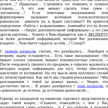
делаем…? Правильно… Стремимся это поменять в лучшую
сторону… А что нам мешает сделать тоже самое с
лексиконом…? Если некоторые высказывания или
формулировки вызывают колебания психологического
равновесия – замените их, и будьте счастливы!!! Не нравится
определение «Работа с возражениями», поменяйте его на более
позитивное – «Запрос дополнительной информации», а это уже
другая картинка… Клиент к Вам обращается, как к
ЭКСПЕРТУ
за более детальной информацией, которой Вы досконально
владеете… Чувствуете гордость за себя…? Супер!!!
C
первым вопросом
, считаю, что разобрались… Перейдем 
второму, задача усложняется… Есть такое высказывание: «Не
бывает плохих учеников, бывают некомпетентные учителя…»
После очередного тренинга по продажам, я серьезно задумался о
методике подачи информации, для того, чтобы обеспечить
наилучшее ее восприятие. На эту мысль меня натолкнул случай
из личной практики. Как часто мы слышим высказывание: «Мы
разговариваем с тобой на разных языках…» Уверен, что
достаточно часто… Я решил разобраться с
этим вопросом
, и
«докопаться» до истины, до источника разногласий…
Одному из кандидатов на вакансию торгового представителя я
задал такой вопрос: «Скажите, пожалуйста, с чем у Вас
ассоциируется слово «стрелка»…?» С его ответом, я получил