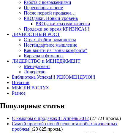
Работа с возражениями
Переговоры о цене
После первой продажи…
PROдажи. Новый уровень
PROдажи глазами клиента
Продажи во время КРИЗИСА!!!
ЛИЧНОСТНЫЙ РОСТ
Страх, фобии, комплексы
Нестандартное мышление
Как выйти из "зоны комфорта"
Карьера и финансы
ЛИДЕРСТВО и МЕНЕДЖМЕНТ
Менеджмент
Лидерство
Библиотека Успеха!!! РЕКОМЕНДУЮ!!!
Позитив
МЫСЛИ В СЛУХ
Разное
Популярные статьи
С юмором о продажах!!! Апрель 2012
(27 721 просм.)
Самый простой способ решения любых жизненных
проблем!
(23 825 просм.)