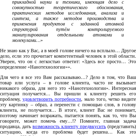
прикладной науки и техники, имеющая дело с
совокупностью теоретического обоснования,
практических методов исследования, анализа и
синтеза, а также методов производства и
применения продуктов с заданной атомной
структурой путём контролируемого
манипулирования отдельными атомами и
молекулами…
»
Не знаю как у Вас, а в моей голове ничего на всплыло… Другое
дело, если это прочитает компетентный человек в этой области.
Уверен, что он с легкостью ответит: «Здесь все просто… Это
определение «Нанотехнологии»».
Для чего я все это Вам рассказываю…? Дело в том, что Ваш
товар или услуга – в голове клиента, часто не вызывает
никакого образа, для него это «Нанотехнологии». Интересная
ситуация получается… Вы пришли к клиенту решить его
проблему,
удовлетворить потребности
, мало того, четко видит
эту картинку – образ, а перенести с помощью слов, в голову
клиента, не получается… В итоге, клиент Вас не понимает,
поэтому начинает возражать, пытается понять, как то, что Вы
говорите, может помочь ему…!? Помните, главная задача
продавца, дать
возможность клиенту предвкусить
(представить
ситуацию, когда его проблема будет решена… Как это