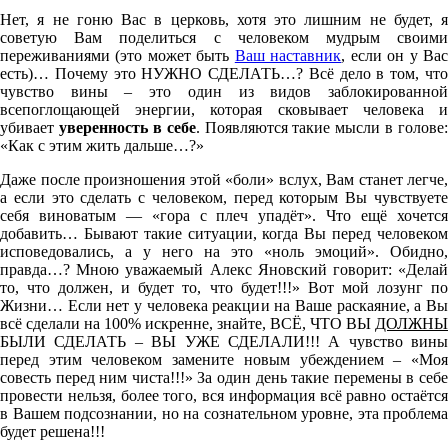
Нет, я не гоню Вас в церковь, хотя это лишним не будет, я
советую Вам поделиться с человеком мудрым своими
переживаниями (это может быть
Ваш наставник
, если он у Ва
есть)… Почему это НУЖНО СДЕЛАТЬ…? Всё дело в том, что
чувство вины – это один из видов заблокированной
всепоглощающей энергии, которая сковывает человека и
убивает
уверенность в себе
. Появляются такие мысли в голове:
«Как с этим жить дальше…?»
Даже после произношения этой «боли» вслух, Вам станет легче,
а если это сделать с человеком, перед которым Вы чувствуете
себя виноватым — «гора с плеч упадёт». Что ещё хочется
добавить… Бывают такие ситуации, когда Вы перед человеком
исповедовались, а у него на это «ноль эмоций». Обидно,
правда…? Мною уважаемый Алекс Яновский говорит: «Делай
то, что должен, и будет то, что будет!!!» Вот мой лозунг по
Жизни… Если нет у человека реакции на Ваше раскаяние, а Вы
всё сделали на 100% искренне, знайте, ВСЁ, ЧТО ВЫ
ДОЛЖНЫ
БЫЛИ СДЕЛАТЬ – ВЫ УЖЕ СДЕЛАЛИ!!! А чувство вины
перед этим человеком замените новым убеждением – «Моя
совесть перед ним чиста!!!» За один день такие перемены в себе
провести нельзя, более того, вся информация всё равно остаётся
в Вашем подсознании, но на сознательном уровне, эта проблема
будет решена!!!