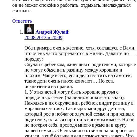
он не может спокойно работать, отдыхать, наслаждаться
жизнью.
Ответить
Андрей Жулай
:
20.08.2013 в 20:09
Оба примера очень жёсткие, хотя, соглашусь с Вами,
что очень часто встречаются в жизни. Давайте по —
порядку:
Случай с ребёнком, живущим с родителями, которые
не могут обьяснить разницу между хорошим и
плохим. Чаще всего, если дело пустить на самотёк,
такие дети очень плохо кончают… Но есть
исключения из правил:
1. У этих детей могут быть хорошие друзья с
порядочных семей (на личном опыте это знаю).
Находясь в их окружении, ребёнок видит разницу в
моральных устоях. Так вырос мой друг детства,
который рос в неблагополучной семье и при живых
родителях, остался сиротой в восьмом классе. Но он
не потерял себя, проводя много времени в кругу
нашей семьи… Очень много ответов на вопросы он
увидел, а ещё больше имел возможность задать. Что