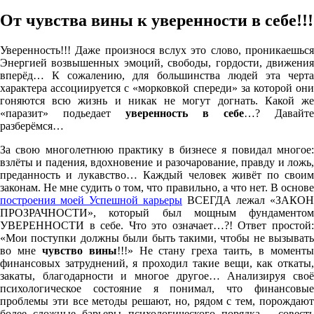
От чувства вины к уверенности в себе!!!
Уверенность!!! Даже произнося вслух это слово, проникаешься
Энергией возвышенных эмоций, свободы, гордости, движения
вперёд… К сожалению, для большинства людей эта черта
характера ассоциируется с «морковкой спереди» за которой они
гоняются всю жизнь и никак не могут догнать. Какой же
«паразит» подьедает
уверенность в себе
…? Давайте
разберёмся…
За свою многолетнюю практику в бизнесе я повидал многое:
взлёты и падения, вдохновение и разочарование, правду и ложь,
преданность и лукавство… Каждый человек живёт по своим
законам. Не мне судить о том, что правильно, а что нет. В основе
построения моей Успешной карьеры
ВСЕГДА лежал «ЗАКОН
ПРОЗРАЧНОСТИ», который был мощным фундаментом
УВЕРЕННОСТИ в себе. Что это означает…?! Ответ простой:
«Мои поступки должны были быть такими, чтобы не вызывать
во мне
чувство вины
!!!» Не стану греха таить, в момент
финансовых затруднений, я проходил такие вещи, как откаты,
закаты, благодарности и многое другое… Анализируя своё
психологическое состояние я понимал, что финансовые
проблемы эти все методы решают, но, рядом с тем, порождают
более сложные барьеры психологического порядка – совесть