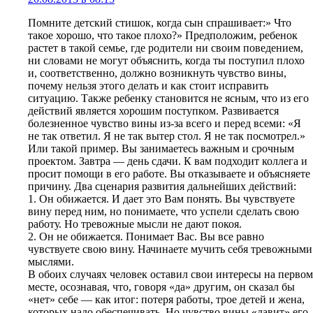
Помните детский стишок, когда сын спрашивает:» Что
такое хорошо, что такое плохо?» Предположим, ребенок
растет в такой семье, где родители ни своим поведением,
ни словами не могут объяснить, когда ты поступил плохо
и, соответственно, должно возникнуть чувство вины,
почему нельзя этого делать и как стоит исправить
ситуацию. Также ребенку становится не ясным, что из его
действий является хорошим поступком. Развивается
болезненное чувство вины из-за всего и перед всеми: «Я
не так ответил. Я не так вытер стол. Я не так посмотрел.»
Или такой пример. Вы занимаетесь важным и срочным
проектом. Завтра — день сдачи. К вам подходит коллега и
просит помощи в его работе. Вы отказываете и объясняете
причину. Два сценария развития дальнейших действий:
1. Он обижается. И дает это Вам понять. Вы чувствуете
вину перед ним, но понимаете, что успели сделать свою
работу. Но тревожные мысли не дают покоя.
2. Он не обижается. Понимает Вас. Вы все равно
чувствуете свою вину. Начинаете мучить себя тревожными
мыслями.
В обоих случаях человек оставил свои интересы на первом
месте, осознавая, что, говоря «да» другим, он сказал бы
«нет» себе — как итог: потеря работы, трое детей и жена,
которых надо обеспечивать. Но чувство вины «давит» его,