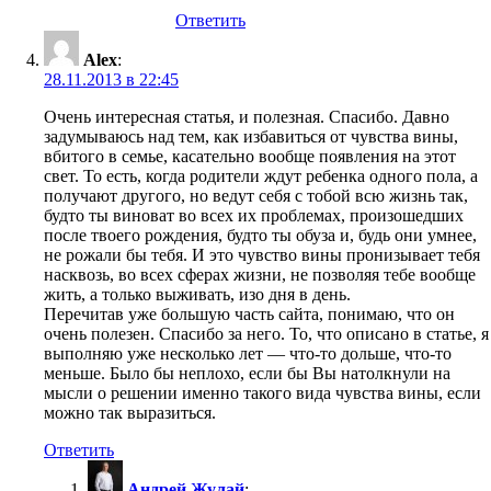
Ответить
Alex
:
28.11.2013 в 22:45
Очень интересная статья, и полезная. Спасибо. Давно
задумываюсь над тем, как избавиться от чувства вины,
вбитого в семье, касательно вообще появления на этот
свет. То есть, когда родители ждут ребенка одного пола, а
получают другого, но ведут себя с тобой всю жизнь так,
будто ты виноват во всех их проблемах, произошедших
после твоего рождения, будто ты обуза и, будь они умнее,
не рожали бы тебя. И это чувство вины пронизывает тебя
насквозь, во всех сферах жизни, не позволяя тебе вообще
жить, а только выживать, изо дня в день.
Перечитав уже большую часть сайта, понимаю, что он
очень полезен. Спасибо за него. То, что описано в статье, я
выполняю уже несколько лет — что-то дольше, что-то
меньше. Было бы неплохо, если бы Вы натолкнули на
мысли о решении именно такого вида чувства вины, если
можно так выразиться.
Ответить
Андрей Жулай
: