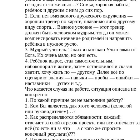
сегодня с его жизнью…? Семья, хорошая работа,
ребёнок и дружим с ним до сих пор.
2. Если нет вменяемого дружеского окружения —
хороший тренер по карате, плаванью либо другому
виду спорта… Важное условие — этот тренер
должен быть человеком мудрым, тогда он может
компенсировать незнание родителей и направить
ребёнка в нужное русло.
3. Мудрый учитель. Таких я называю Учителями от
Бога. Их очень мало, но они есть.
4. Ребёнок вырос, стал самостоятельным,
набокопорил в жизни, затем остановился и сказал
хватит, хочу жить по — другому. Далее всё по
сценарию: знания — навыки — пробы — ошибки —
наставники — успех и т.д.
Что касается случая на работе, ситуация описана не
конкретно:
1. По какой причине он не выполнил работу?
2. Кем Вы являетесь для этого человека (коллегой
или руководителем)…?
3. Как распределяются обязанности: каждый
отвечает за свой отрезок проекта или все отвечают за
всё (то есть ни за что — а с кого же спросить
конечный результат)???
4. Проводились промежуточные собрания для