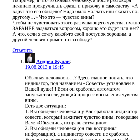
Например, я что-то сказала человеку, а после разговора
начинаю прокручивать фразы и прихожу к самоедству: «А
вдруг это его обидело? Надо было молчать или сказать по-
другому…» Что это — чувство вины?
Чтобы не чувствовать этого разрушающего чувства, нужно
ЗАРАНЕЕ задаваться вопросом, хорошо это будет или нет?
А что, если я сочту какой-то свой поступок хорошим, а
другой человек примет это за обиду?
Ответить
Андрей Жулай
:
19.08.2013 в 19:45
Обычная неловкость…? Здесь главное понять, что
индикатор, под названием «Совесть» установлен в
Вашей душе!!! Если он сработал, автоматом
запускается следующий процесс воспаления чувства
вины.
Есть две ситуации:
1. Вы обидели человека и у Вас сработал индикатор
совести, который зажигает чувство вины, говорящее
Вам: «Обьяснись, исправь ситуацию»;
2. Вы обидели человека (он так воспринял
информацию), а индикатор совести не сработал.
Уровень мышления разный, вот и получается: Вы