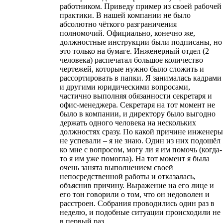
работником. Приведу пример из своей рабочей
практики. В нашей компании не было
абсолютно чёткого разграничения
полномочий. Официально, конечно же,
должностные инструкции были подписаны, но
это только на бумаге. Инженерный отдел (2
человека) распечатал большое количество
чертежей, которые нужно было сложить и
рассортировать в папки. Я занималась кадрами
и другими юридическими вопросами,
частично выполняя обязанности секретаря и
офис-менеджера. Секретаря на тот момент не
было в компании, и директору было выгодно
держать одного человека на нескольких
должностях сразу. По какой причине инженеры
не успевали – я не знаю. Один из них подошёл
ко мне с вопросом, могу ли я им помочь (когда-
то я им уже помогла). На тот момент я была
очень занята выполнением своей
непосредственной работы и отказалась,
объяснив причину. Выражение на его лице и
его тон говорили о том, что он недоволен и
расстроен. Собрания проводились один раз в
неделю, и подобные ситуации происходили не
в первый раз.