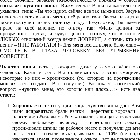
воспаляет
чувство вины
. Вижу сейчас Ваши саркастически
ухмылки, типа: «Ты что идиот, сейчас все так выживают. Засунь
свою честность в одно место, всё равно твои боссы не оценят
такие поступки по достоинству и т.д.» Безусловно, Вы имеете
право на своё мнение, но отвечу так: «Меня ценили за
прозрачность, ценят, и будут ценить, потому, что в основе
ЛЮБЫХ отношений всегда лежит ДОВЕРИЕ, а с теми, кто не
ценит – Я НЕ РАБОТАЮ!!!» Для меня всегда важно было одно –
СМОТРЕТЬ В ГЛАЗА ЧЕЛОВЕКУ БЕЗ УГРЫЗЕНИЯ
СОВЕСТИ!!!
Чувство вины
есть у каждого, даже у самого чёрствого
человека. Каждый день Вы сталкиваетесь с этой эмоцией,
некоторые из них – хронические (те, которые на протяжении
многих лет сьедают Вас изнутри.) Возникает логический
вопрос: «Чувство вины, это хорошо или плохо…?» Есть два
ответа:
Хорошо.
Это те ситуации, когда чувство вины даёт Вам
шанс исправиться: брали взятки – перестали; воровали –
перестали; обижали слабых – начали защищать; изменяли
своему любимому человеку – перестали это делать;
просиживали штаны на рабочем месте и получали деньги
не за что – начали выкладываться на 110% (не надо
улыбаться, время, проведённое в офисе – это не показатель