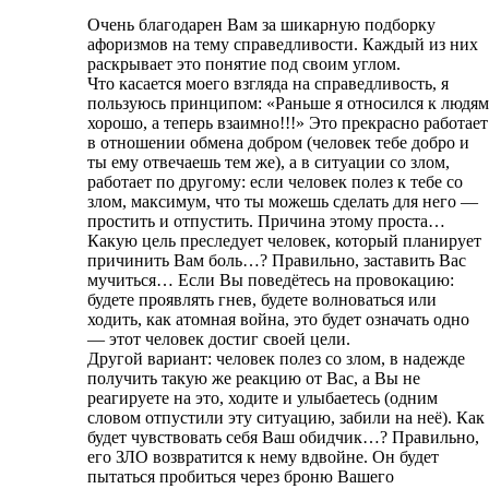
Очень благодарен Вам за шикарную подборку
афоризмов на тему справедливости. Каждый из них
раскрывает это понятие под своим углом.
Что касается моего взгляда на справедливость, я
пользуюсь принципом: «Раньше я относился к людям
хорошо, а теперь взаимно!!!» Это прекрасно работает
в отношении обмена добром (человек тебе добро и
ты ему отвечаешь тем же), а в ситуации со злом,
работает по другому: если человек полез к тебе со
злом, максимум, что ты можешь сделать для него —
простить и отпустить. Причина этому проста…
Какую цель преследует человек, который планирует
причинить Вам боль…? Правильно, заставить Вас
мучиться… Если Вы поведётесь на провокацию:
будете проявлять гнев, будете волноваться или
ходить, как атомная война, это будет означать одно
— этот человек достиг своей цели.
Другой вариант: человек полез со злом, в надежде
получить такую же реакцию от Вас, а Вы не
реагируете на это, ходите и улыбаетесь (одним
словом отпустили эту ситуацию, забили на неё). Как
будет чувствовать себя Ваш обидчик…? Правильно,
его ЗЛО возвратится к нему вдвойне. Он будет
пытаться пробиться через броню Вашего