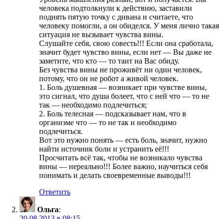
человека подтолкнули к действию, заставили
поднять пятую точку с дивана и считаете, что
человеку помогли, а он обиделся. У меня лично такая
ситуация не вызывает чувства вины.
Слушайте себя, свою совесть!!! Если она сработала,
значит будет чувство вины, если нет — Вы даже не
заметите, что кто — то таит на Вас обиду.
Без чувства вины не проживёт ни один человек,
потому, что он не робот а живой человек.
1. Боль душевная — возникает при чувстве вины,
это сигнал, что душа болеет, что с ней что — то не
так — необходимо подлечиться;
2. Боль телесная — подсказывает нам, что в
организме что — то не так и необходимо
подлечиться.
Вот это нужно понять — есть боль, значит, нужно
найти источник боли и устранить её!!!
Просчитать всё так, чтобы не возникало чувства
вины — нереально!!! Более важно, научиться себя
понимать и делать своевременные выводы!!!
Ответить
Ольга
:
20.08.2013 в 08:15