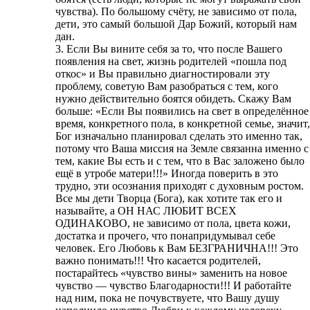
чувства). По большому счёту, не зависимо от пола,
дети, это самый большой Дар Божий, который нам
дан.
3. Если Вы вините себя за то, что после Вашего
появления на свет, жизнь родителей «пошла под
откос» и Вы правильно диагностировали эту
проблему, советую Вам разобраться с тем, кого
нужно действительно боятся обидеть. Скажу Вам
больше: «Если Вы появились на свет в определённое
время, конкретного пола, в конкретной семье, значит,
Бог изначально планировал сделать это именно так,
потому что Ваша миссия на Земле связанна именно с
тем, какие Вы есть и с тем, что в Вас заложено было
ещё в утробе матери!!!» Иногда поверить в это
трудно, эти осознания приходят с духовным ростом.
Все мы дети Творца (Бога), как хотите так его и
называйте, а ОН НАС ЛЮБИТ ВСЕХ
ОДИНАКОВО, не зависимо от пола, цвета кожи,
достатка и прочего, что понапридумывал себе
человек. Его Любовь к Вам БЕЗГРАНИЧНА!!! Это
важно понимать!!! Что касается родителей,
постарайтесь «чувство вины» заменить на новое
чувство — чувство Благодарности!!! И работайте
над ним, пока не почувствуете, что Вашу душу