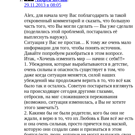
29.11.2013 в 08:05
Alex, для начала хочу Вас поблагодарить за такой
откровенный комментарий и сказать, что большую
часть того, что Вы могли сделать — Вы уже сделали
(поделились этой проблемой, постарались её
выплеснуть наружу).
Ситуация у Вас не простая… К тому же очень мало
информации для того, чтобы понять источник.
Давайте попробуем разобраться в этом вопросе.
Итак, «Хочешь изменить мир — начни с себя!!!»
1. Убеждения, которые вырабатываются в детстве,
очень сильны и опасность существует в том, что
даже когда ситуация меняется, силой наших
убеждений мы продолжаем верить в то, что всё как
было так и осталось. Советую постараться взглянуть
на происходящее сегодня другими глазами,
отбросив, на миг сложившиеся переживания
(возможно, ситуация изменилась, а Вы не хотите
этого замечать?).
2. Какими бы не были родители, кого бы они не
ждали, я верю в то, что их Любовь к Вам всё же есть
и она очень сильная, просто прячется под маской,
которую они создали сами и признаться в этом
боятся (есть люди, которые не могут выражать свои