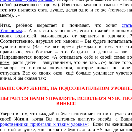
собой разумеющееся (догма). Известная мудрость гласит: «Глуп
тот, кто пытается стать лучше, делая одно и то же (топчась на
месте)…»
Итак, ребёнок вырастает и понимает, что хочет
стать
Успешным
… А как стать успешным, если он живёт канонами
своих родителей, выживающих от зарплаты к зарплате…?
Соответственно, нарушая эти каноны – Вы будете испытывать
чувство вины (Вас же всё время убеждали в том, что это
правильно, что богатые – это бандиты, а деньги – зло…
Напрашивается вопрос: «А отказывать себе и своей семье
во
всём
, растя детей – зашуганными, это не зло…?») Более того,
«напор» со стороны окружения, которое никак не хочет
отпускать Вас со своих оков, ещё больше усиливает чувство
вины. Я бы сказал так:
ВАШЕ ОКРУЖЕНИЕ, НА ПОДСОЗНАТЕЛЬНОМ УРОВНЕ,
ПЫТАЕТСЯ ВАМИ УПРАВЛЯТЬ, ИСПОЛЬЗУЯ ЧУВСТВО
ВИНЫ!!!
Уверен в том, что каждый сейчас вспоминает сотни случаев из
своей Жизни, когда Вы пытались шагнуть вперёд, а Ваши
родственники прибегали к таким уловкам
: «Если ты женишьс
на этой девушке, мне покоя не будет…» или «У нас династия