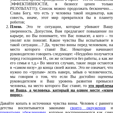
ЭФФЕКТИВНОСТИ, в бизнесе ценен только
РЕЗУЛЬТАТ!!!); Список можно продолжать бесконечно…
Слава Богу, что есть у человека такой индикатор, как
совесть, иначе, этот мир превратился бы в планету
роботов;
Плохо.
Это те ситуации, которые убивают Вашу
уверенность. Допустим, Вам предлагают повышение по
карьере, но Вы понимаете, что Вас повысят, а кого – то
уволят или понизят. Какие чувства Вы испытываете в
такой ситуации…? Да, чувство вины перед человеком, на
место которого ставят Вас. Некоторые начинают
руководителю говорить следующее: «Неудобно получается
перед господином Н., он же останется без работы, а как же
его семья и т.д.» Во многих случаях, такие люди остаются
в «самом низу» до конца своей жизни. Это не означает, что
нужно по «трупам» лезть наверх, забыв о человечности,
мы говорим о том, что если Вы достойно оценены
руководителем и Ваш уровень развития превысил
человека, на место которого Вас ставят, то
это проблема
не Ваша, а человека, который на одном месте «мхом
порос»
.
Давайте копать в источники чувства вины. Человек с раннего
детства воспитывается законами
своего окружения
привитыми убеждениями
, которые воспринимаются как сам