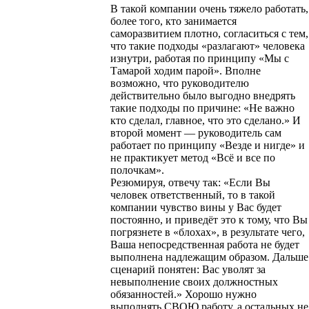
В такой компании очень тяжело работать,
более того, кто занимается
саморазвитием плотно, согласиться с тем,
что такие подходы «разлагают» человека
изнутри, работая по принципу «Мы с
Тамарой ходим парой». Вполне
возможно, что руководителю
действительно было выгодно внедрять
такие подходы по причине: «Не важно
кто сделал, главное, что это сделано.» И
второй момент — руководитель сам
работает по принципу «Везде и нигде» и
не практикует метод «Всё и все по
полочкам».
Резюмируя, отвечу так: «Если Вы
человек ответственный, то в такой
компании чувство вины у Вас будет
постоянно, и приведёт это к тому, что Вы
погрязнете в «блохах», в результате чего,
Ваша непосредственная работа не будет
выполнена надлежащим образом. Дальше
сценарий понятен: Вас уволят за
невыполнение своих должностных
обязанностей.» Хорошо нужно
выполнять СВОЮ работу, а остальных не