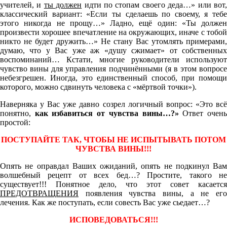
учителей, и
ты должен
идти по стопам своего деда…» или вот
классический вариант: «Если ты сделаешь по своему, я тебе
этого никогда не прощу…» Ладно, ещё один: «Ты должен
произвести хорошее впечатление на окружающих, иначе с тобой
никто не будет дружить…» Не стану Вас утомлять примерами,
думаю, что у Вас уже аж «душу сжимает» от собственных
воспоминаний… Кстати, многие руководители используют
чувство вины для управления подчинёнными (я в этом вопросе
небезгрешен. Иногда, это единственный способ, при помощи
которого, можно сдвинуть человека с «мёртвой точки»).
Наверняка у Вас уже давно созрел логичный вопрос: «Это всё
понятно,
как избавиться от чувства вины…?»
Ответ очен
простой:
ПОСТУПАЙТЕ ТАК, ЧТОБЫ НЕ ИСПЫТЫВАТЬ ПОТОМ
ЧУВСТВА ВИНЫ!!!
Опять не оправдал Ваших ожиданий, опять не подкинул Вам
волшебный рецепт от всех бед…? Простите, такого не
существует!!! Понятное дело, что этот совет касается
ПРЕДОТВРАЩЕНИЯ
появления чувства вины, а не его
лечения. Как же поступать, если совесть Вас уже сьедает…?
ИСПОВЕДОВАТЬСЯ!!!