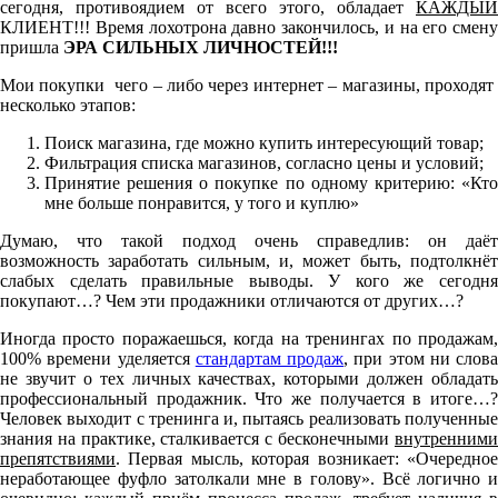
сегодня, противоядием от всего этого, обладает
КАЖДЫЙ
КЛИЕНТ!!! Время лохотрона давно закончилось, и на его смену
пришла
ЭРА СИЛЬНЫХ ЛИЧНОСТЕЙ!!!
Мои покупки чего – либо через интернет – магазины, проходят
несколько этапов:
Поиск магазина, где можно купить интересующий товар;
Фильтрация списка магазинов, согласно цены и условий;
Принятие решения о покупке по одному критерию: «Кто
мне больше понравится, у того и куплю»
Думаю, что такой подход очень справедлив: он даёт
возможность заработать сильным, и, может быть, подтолкнёт
слабых сделать правильные выводы. У кого же сегодня
покупают…? Чем эти продажники отличаются от других…?
Иногда просто поражаешься, когда на тренингах по продажам,
100% времени уделяется
стандартам продаж
, при этом ни слова
не звучит о тех личных качествах, которыми должен обладать
профессиональный продажник. Что же получается в итоге…?
Человек выходит с тренинга и, пытаясь реализовать полученные
знания на практике, сталкивается с бесконечными
внутренними
препятствиями
. Первая мысль, которая возникает: «Очередное
неработающее фуфло затолкали мне в голову». Всё логично и