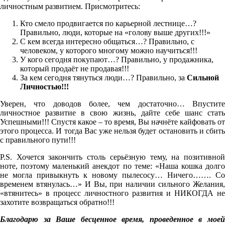
личностным развитием. Присмотритесь:
Кто смело продвигается по карьерной лестнице…?
Правильно, люди, которые на «голову выше других!!!»
С кем всегда интересно общаться…? Правильно, с
человеком, у которого многому можно научиться!!!
У кого сегодня покупают…? Правильно, у продажника,
который продаёт не продавая!!!
За кем сегодня тянуться люди…? Правильно, за
Сильной
Личностью!!!
Уверен, что доводов более, чем достаточно… Впустите
личностное развитие в свою жизнь, дайте себе шанс стать
Успешными!!! Спустя какое – то время, Вы начнёте кайфовать от
этого процесса. И тогда Вас уже нельзя будет остановить и сбить
с правильного пути!!!
P.S. Хочется закончить столь серьёзную тему, на позитивной
ноте, поэтому маленький анекдот по теме: «Наша кошка долго
не могла привыкнуть к новому пылесосу… Ничего……. Со
временем втянулась…» И Вы, при наличии сильного Желания,
«втянитесь» в процесс личностного развития и НИКОГДА не
захотите возвращаться обратно!!!
Благодарю за Ваше бесценное время, проведенное в моей