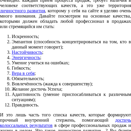
очевидно: каждый приём процесса продаж, требует наличия в
человеке соответствующих качеств, а это уже территория
личностного развития
, которому у себя на сайте я уделяю очен
много внимания. Давайте посмотрим на основные качества,
которыми должен обладать любой профессионал в продажах
или стремящийся им стать:
Искренность;
Эмпантия (способность концентрироваться на том, кто в
данный момент говорит);
Настойчивость
;
Энергичность
;
Умение учиться на ошибках;
Гибкость;
Вера в себя
;
Обязательность;
Вовлечённость (жажда к совершенству);
Желание достичь Успеха;
Адаптивность (умение приспосабливаться к различным
ситуациям);
Правдивость.
И это лишь часть того списка качеств, которые формируют
прочный внутренний стержень, помогающий
достичь
колоссальных результатов
в сфере профессиональных продаж 
жизни в целом. Что такое личностное развитие…? Вы будете