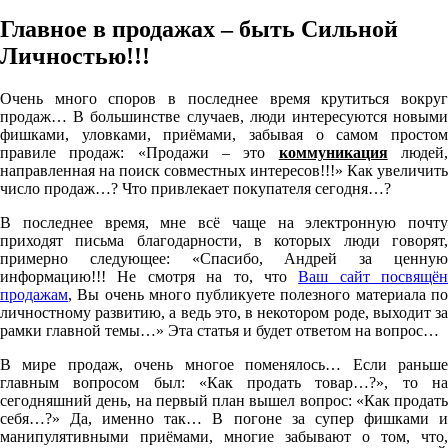
Главное в продажах – быть Сильной
Личностью!!!
Очень много споров в последнее время крутиться вокруг
продаж… В большинстве случаев, люди интересуются новыми
фишками, уловками, приёмами, забывая о самом простом
правиле продаж: «Продажи – это
коммуникация
людей
направленная на поиск совместных интересов!!!» Как увеличить
число продаж…? Что привлекает покупателя сегодня…?
В последнее время, мне всё чаще на электронную почту
приходят письма благодарности, в которых люди говорят,
примерно следующее: «Спасибо, Андрей за ценную
информацию!!! Не смотря на то, что
Ваш сайт посвящён
продажам
, Вы очень много публикуете полезного материала по
личностному развитию, а ведь это, в некотором роде, выходит за
рамки главной темы…» Эта статья и будет ответом на вопрос…
В мире продаж, очень многое поменялось… Если раньше
главным вопросом был: «Как продать товар…?», то на
сегодняшний день, на первый план вышел вопрос: «Как продать
себя…?» Да, именно так… В погоне за супер фишками и
манипулятивными приёмами, многие забывают о том, что,