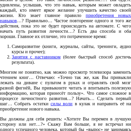
удивлены, услышав, что это навык, которым может овладеть
каждый, кто имеет яркое желание улучшить качество своей
жизни. Кто знает главное правило
приобретения новы
навыков
…? Правильно… Частое повторение одного и того же
действия, пока это не будет происходить на автомате. С чего
начать путь развития личности…? Есть два способа и оба
хороши. Главное их отличие, это потраченное время:
Саморазвитие (книги, журналы, сайты, тренинги, аудио
курсы и прочее);
Занятия с наставником
(более быстрый способ достичь
результата).
Многим не понятно, как можно просмотр телевизора заменить
чтением книг… Отвечаю: «Точно так же, как Вы привыкли
лежать на диване с пультом в руках и отравлять свой мозг
разной фигнёй, Вы привыкните читать и впитывать полезную
информацию, которая принесёт пользу». Что самое сложное в
процессе личностного развития…? Начать… Сделать первый
шаг… Собрать остатки
силы воли
в кулак и направить её н
приобретение нового навыка.
Вы должны для себя решить: «Хотите Вы перемен в лучшую
сторону или нет…?» Скажу Вам больше, я не встречал ни
одного успешного человека, который бы «вырос» не занимаясь