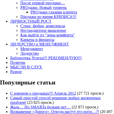
После первой продажи…
PROдажи. Новый уровень
PROдажи глазами клиента
Продажи во время КРИЗИСА!!!
ЛИЧНОСТНЫЙ РОСТ
Страх, фобии, комплексы
Нестандартное мышление
Как выйти из "зоны комфорта"
Карьера и финансы
ЛИДЕРСТВО и МЕНЕДЖМЕНТ
Менеджмент
Лидерство
Библиотека Успеха!!! РЕКОМЕНДУЮ!!!
Позитив
МЫСЛИ В СЛУХ
Разное
Популярные статьи
С юмором о продажах!!! Апрель 2012
(27 721 просм.)
Самый простой способ решения любых жизненных
проблем!
(23 825 просм.)
Жаль… Но SMARTa больше нет…
(22 871 просм.)
Возражение «Дорого». Откуда растут его ноги…?!
(20 497